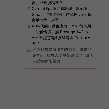
創」成最後稻草？
Gemini Spark完整教學｜幫你讀
5
Gmail、自動跑完工作流程，3個超
實用情境一次看
AI 時代的行動生產力：MSI 如何用
6
「理解情境」的 Prestige 14 Flip
AI+ 重新定義商務筆電與 Copilot+
PC？
讓永續成為看得見的力量！國際品
PR
牌X百大經理人雙重榮譽認證，放大
永續價值影響力