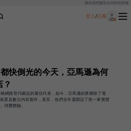
關於我們
廣告合作
內容授權
登入
/
註冊
店都快倒光的今天，亞馬遜為何
店？
堪稱網路世代崛起的最佳代表，如今，亞馬遜的業務除了電
體裝置及數位內容製作，甚至，他們去年還開設了第一家實體
合」消費體驗。