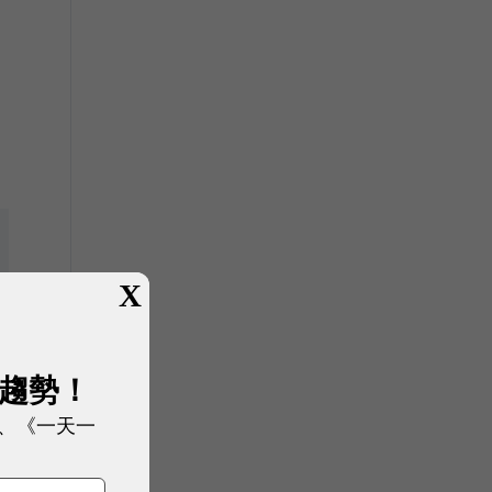
X
展趨勢！
、《一天一