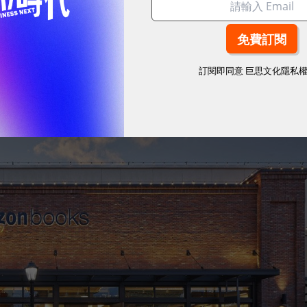
看到「如果你喜歡《
Zero to One
》……」、「評價4.5
訂閱即同意
巨思文化隱私
類書架，甚至還有一個書架專門陳設貝佐斯的推薦書
文學品味。