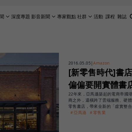
聞
深度專題
影音新聞
專家觀點
社群
活動
課程
雜誌
2016.05.05
|
Amazon
[新零售時代]書
偏偏要開實體書
22年來，亞馬遜築起的電商帝國
商之外，還橫跨了雲端服務、硬
零售書店，帶來全新的「虛實整
＃亞馬遜
＃零售業