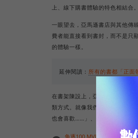
上、線下購書體驗的特色相結合
一眼望去，亞馬遜書店與其他傳
費者能直接看到書封，而不是只
的體驗一樣。
延伸閱讀：
所有的書都「正面
在書架陳設上，亞馬遜書店可不
類方式。就像我們在逛網路書店
也會喜歡……」、「瀏覽此商品的
角逐100 MVP盛典雙重榮