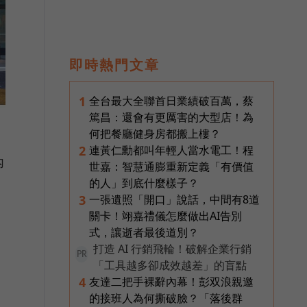
即時熱門文章
全台最大全聯首日業績破百萬，蔡
1
篤昌：還會有更厲害的大型店！為
何把餐廳健身房都搬上樓？
連黃仁勳都叫年輕人當水電工！程
2
內
世嘉：智慧通膨重新定義「有價值
的人」到底什麼樣子？
一張遺照「開口」說話，中間有8道
3
開
關卡！翊嘉禮儀怎麼做出AI告別
式，讓逝者最後道別？
打造 AI 行銷飛輪！破解企業行銷
PR
「工具越多卻成效越差」的盲點
友達二把手裸辭內幕！彭双浪親邀
4
的接班人為何撕破臉？「落後群