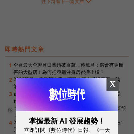
往下滑看下一篇文章
即時熱門文章
全台最大全聯首日業績破百萬，蔡篤昌：還會有更厲
1
害的大型店！為何把餐廳健身房都搬上樓？
2026普發一萬最新進度｜國民支援金通過了嗎？我
2
X
能領嗎？地方發錢大盤點
台達電第二曲線盤點：「不發火的發電機」SOFC是
3
什麼？AI機器人、微電網、氫電池都它的局
連5年蟬聯全國冠軍！台中市政府如何編列中央3倍預
PR
算翻轉閱讀？
掌握最新 AI 發展趨勢！
2026年8月ETF配息盤點｜19檔一次看，00878衝破1
4
立即訂閱《數位時代》日報、《一天
元創高、00929殖利率逾16%