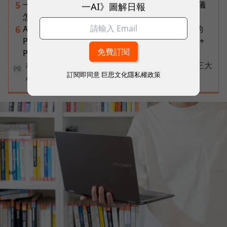
一張遺照「開口」說話，中間有8道關卡！翊嘉禮儀
5
一AI》圖解日報
怎麼做出AI告別式，讓逝者最後道別？
AI 時代的行動生產力：MSI 如何用「理解情境」的
6
Prestige 14 Flip AI+ 重新定義商務筆電與 Copilot+
PC？
核保快六成、理賠判讀再加速！富邦人壽如何用三大
PR
訂閱即同意
巨思文化隱私權政策
AI助理重塑保險服務？