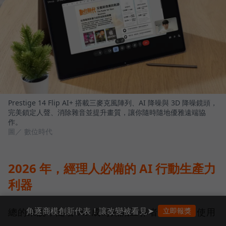
Prestige 14 Flip AI+ 搭載三麥克風陣列、AI 降噪與 3D 降噪鏡頭，
完美鎖定人聲、消除雜音並提升畫質，讓你隨時隨地優雅遠端協
作。
圖／ 數位時代
2026 年，經理人必備的 AI 行動生產力
利器
角逐商模創新代表！讓改變被看見➤
立即報獎
總的來說，隨著 AI 成為知識工作者每天都會使用