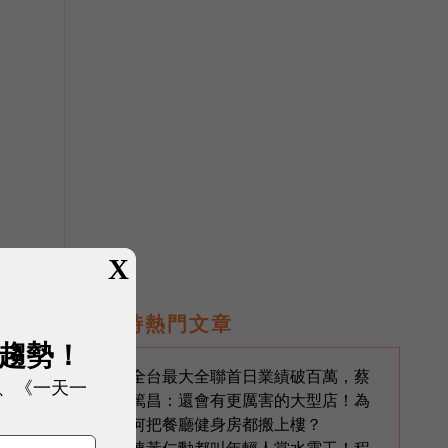
X
即時熱門文章
展趨勢！
全台最大全聯首日業績破百萬，蔡
1
、《一天一
篤昌：還會有更厲害的大型店！為
何把餐廳健身房都搬上樓？