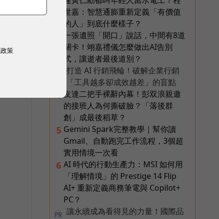
連黃仁勳都叫年輕人當水電工！程
2
世嘉：智慧通膨重新定義「有價值
的人」到底什麼樣子？
一張遺照「開口」說話，中間有8道
3
關卡！翊嘉禮儀怎麼做出AI告別
權政策
式，讓逝者最後道別？
打造 AI 行銷飛輪！破解企業行銷
PR
「工具越多卻成效越差」的盲點
友達二把手裸辭內幕！彭双浪親邀
4
的接班人為何撕破臉？「落後群
創」成最後稻草？
Gemini Spark完整教學｜幫你讀
5
Gmail、自動跑完工作流程，3個超
實用情境一次看
AI 時代的行動生產力：MSI 如何用
6
「理解情境」的 Prestige 14 Flip
AI+ 重新定義商務筆電與 Copilot+
PC？
讓永續成為看得見的力量！國際品
PR