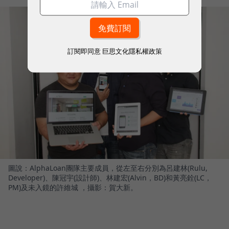
訂閱即同意
巨思文化隱私權政策
圖說：AlphaLoan團隊主要成員，從左至右分別為呂建林(Rulu,
Developer)、陳冠宇(設計師)、林建宏(Alvin，BD)和黃亮銓(LC，
PM)及未入鏡的許維城 ，攝影：賀大新。