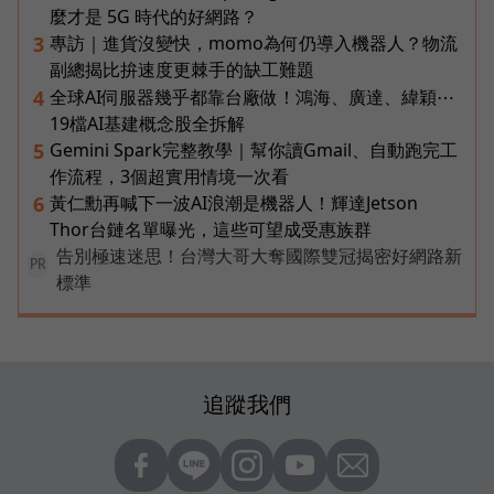
麼才是 5G 時代的好網路？
專訪｜進貨沒變快，momo為何仍導入機器人？物流
3
副總揭比拚速度更棘手的缺工難題
全球AI伺服器幾乎都靠台廠做！鴻海、廣達、緯穎⋯
4
19檔AI基建概念股全拆解
Gemini Spark完整教學｜幫你讀Gmail、自動跑完工
5
作流程，3個超實用情境一次看
黃仁勳再喊下一波AI浪潮是機器人！輝達Jetson
6
Thor台鏈名單曝光，這些可望成受惠族群
告別極速迷思！台灣大哥大奪國際雙冠揭密好網路新
PR
標準
追蹤我們