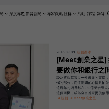
聞
深度專題
影音新聞
專家觀點
社群
活動
課程
雜誌
2016.09.09
|
新創團隊
[Meet創業之星]
要做你和銀行之
談及貸款其實是一件嚴肅的事情
惱的部分，而這期間的心情只怕
這幾年的增長都在230億新台幣左
這個商機，成為全台首家提供信
＃新創
＃Meet創業之星