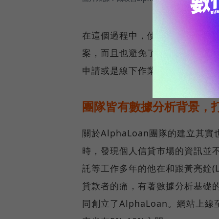
在這個過程中，使用者不僅可以通過
案，而且也避免了多次聯徵的情
申請或是線下作業，解決目前信
團隊皆有數據分析背景，打造
關於AlphaLoan團隊的建立其
時，發現個人信貸市場的資訊並
託等工作多年的他在和跟黃亮銓(
貸款者的痛，有著數據分析基礎的
同創立了AlphaLoan。網站