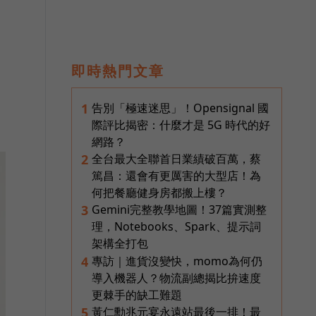
即時熱門文章
告別「極速迷思」！Opensignal 國
1
際評比揭密：什麼才是 5G 時代的好
網路？
全台最大全聯首日業績破百萬，蔡
2
篤昌：還會有更厲害的大型店！為
何把餐廳健身房都搬上樓？
Gemini完整教學地圖！37篇實測整
3
理，Notebooks、Spark、提示詞
架構全打包
專訪｜進貨沒變快，momo為何仍
4
導入機器人？物流副總揭比拚速度
更棘手的缺工難題
黃仁勳兆元宴永遠站最後一排！最
5