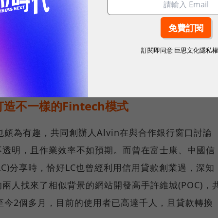
AlphaLoan了解到最適合自己的申貸銀行和貸款方
訂閱即同意
巨思文化隱私
況，最後使用者還可根據方案在申貸銀行的網站上自行
用貸款資訊不對稱問題。
不一樣的Fintech模式
實也頗為有趣，共同創辦人Alvin在與合作銀行窗口討論
不透明，且作業效率不如預期。而曾在富士康、中國信
LC)分享時，恰好LC也曾經利用信用貸款創業過，深知
兩人找來了相似背景的網站開發高手許維城(POC)，
上線至今2個多月，目前的使用者已高達千人，且貸款轉換