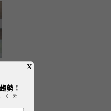
X
展趨勢！
、《一天一