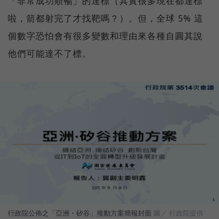
「非常成功順暢」的達標（其實很多現在都達標
啦，箭都射完了才找靶嗎？）。但，全球 5% 這
個數字恐怕會有很多變數和理由來各種自圓其說
他們可能達不了標。
行政院公佈之「亞洲・矽谷」推動方案簡報封面
圖／ 行政院提供