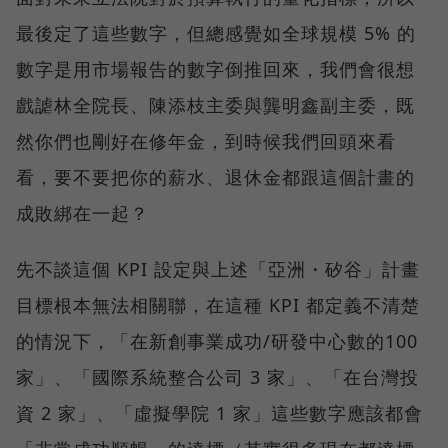
最後定了這些數字，但總感覺如全球規模 5% 的
數字是用市場報告的數字倒推回來，我們會很想
戲謔林全院長、陳添枝主委與龔明鑫副主委，既
然你們也剛好在修年金，到時候我們回頭來看
看，要不要把你的薪水、退休金都跟這個計畫的
成敗綁在一起？
先不談這個 KPI 設定與上述「亞洲・矽谷」計畫
目標根本無法相關聯，在這種 KPI 都定義不清楚
的情況下，「在新創事業成功/研發中心數的100
家」、「國際系統整合公司 3 家」、「在台灣投
資 2 家」、「虛擬學院 1 家」這些數字應該都會