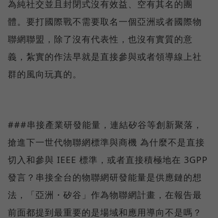
為純社交並且封閉式沒有效益、空有其名的團
體。要打國際戰不需要取名一個亞洲或者國際物
聯網聯盟，除了沒有代表性，也沒有實質的意
義，紮實的作法早就是直接參與或者領導線上社
群的風向玩真的。
###串接產業研發能量，連結矽谷等創新聚落，
搶進下一世代物聯網標準與商機 為什麼不是直接
切入和參與 IEEE 標準，或者直接積極地在 3GPP
發言？串接全台的物聯網研發能量是供應鏈的想
法，「亞洲・矽谷」作為物聯網計畫，在報告最
前面都提到最重要的是場域和應用導向不是嗎？