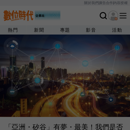
關於我們
廣告合作
內容授權
熱門
新聞
專題
影音
活動
「亞洲・矽谷」有夢・最美！我們是否