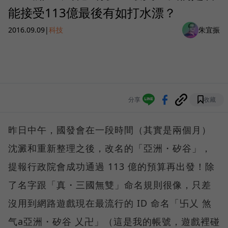
能接受113億最後有如打水漂？
2016.09.09
|
科技
朱宜振
分享
收藏
昨日中午，國發會在一段時間（其實是兩個月）
沈澱和重新整理之後，改名的「亞洲・矽谷」，
提報行政院會成功通過 113 億的預算再出發！除
了名字跟「真・三國無雙」命名規則很像，只差
沒用到網路遊戲現在最流行的 ID 命名「卐乂 煞
气a亞洲・矽谷 乂卍」（這是我的帳號，遊戲裡碰