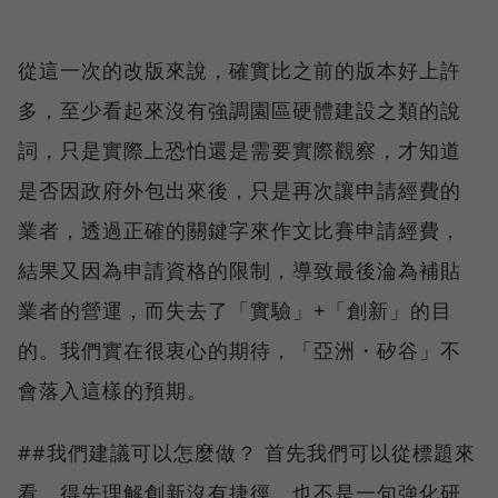
從這一次的改版來說，確實比之前的版本好上許
多，至少看起來沒有強調園區硬體建設之類的說
詞，只是實際上恐怕還是需要實際觀察，才知道
是否因政府外包出來後，只是再次讓申請經費的
業者，透過正確的關鍵字來作文比賽申請經費，
結果又因為申請資格的限制，導致最後淪為補貼
業者的營運，而失去了「實驗」+「創新」的目
的。我們實在很衷心的期待，「亞洲・矽谷」不
會落入這樣的預期。
##我們建議可以怎麼做？ 首先我們可以從標題來
看，得先理解創新沒有捷徑，也不是一句強化研