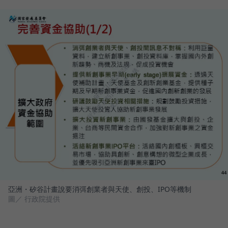
亞洲・矽谷計畫說要消弭創業者與天使、創投、IPO等機制
圖／ 行政院提供