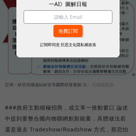
一AI》圖解日報
訂閱即同意
巨思文化隱私權政策
亞洲・矽谷預備連結矽谷等國際研發量能
圖／ 行政院提供
###政府主動積極招商，成立單一推動窗口 論述
中提到要整合國內物聯網創新能量，具體做法若
還是過去 Tradeshow/Roadshow 方式，那恐怕