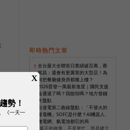
業
即時熱門文章
全台最大全聯首日業績破百萬，蔡
1
篤昌：還會有更厲害的大型店！為
X
何把餐廳健身房都搬上樓？
作
2026普發一萬最新進度｜國民支援
2
金通過了嗎？我能領嗎？地方發錢
展趨勢！
大盤點
台達電第二曲線盤點：「不發火的
3
、《一天一
發電機」SOFC是什麼？AI機器人、
微電網、氫電池都它的局
真正的效率，不是更忙，而是建立