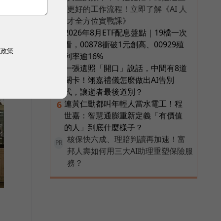
PR
更好的工作流程！立即了解《AI 人
才全方位實戰課》
2026年8月ETF配息盤點｜19檔一次
4
看，00878衝破1元創高、00929殖
權政策
利率逾16%
一張遺照「開口」說話，中間有8道
5
關卡！翊嘉禮儀怎麼做出AI告別
式，讓逝者最後道別？
連黃仁勳都叫年輕人當水電工！程
6
世嘉：智慧通膨重新定義「有價值
的人」到底什麼樣子？
核保快六成、理賠判讀再加速！富
PR
邦人壽如何用三大AI助理重塑保險服
務？