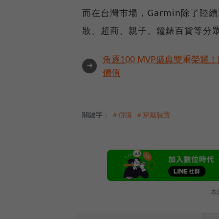
而在台灣市場，Garmin除了
妝、超商、親子、鐘錶百貨等分
角逐100 MVP盛典雙重榮
➜
價值
關鍵字：
＃併購
＃穿戴裝置
本