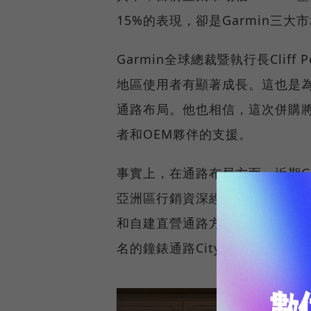
15%的表現，卻是Garmin三大
Garmin全球總裁暨執行長Clif
地區使用者有顯著成長。這也是
通路布局。他也相信，這次併購將
者和OEM夥伴的支援。
事實上，在通路布局方面，近期Garm
亞洲區行銷資深經理林孟垣表示，
和自建直營通路方式進行布局；
名的鐘錶通路City Chain(時間廊