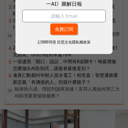
一AI》圖解日報
2026普發一萬最新進度｜國民支援金通過了嗎？我
2
能領嗎？地方發錢大盤點
台達電第二曲線盤點：「不發火的發電機」SOFC是
3
什麼？AI機器人、微電網、氫電池都它的局
全台首創48米LED「漫遊洞」！台中市政府綠美圖用
PR
AI語意解鎖藝術
訂閱即同意
巨思文化隱私權政策
2026年8月ETF配息盤點｜19檔一次看，00878衝破1
4
元創高、00929殖利率逾16%
一張遺照「開口」說話，中間有8道關卡！翊嘉禮儀
5
怎麼做出AI告別式，讓逝者最後道別？
連黃仁勳都叫年輕人當水電工！程世嘉：智慧通膨重
6
新定義「有價值的人」到底什麼樣子？
核保快六成、理賠判讀再加速！富邦人壽如何用三大
PR
AI助理重塑保險服務？