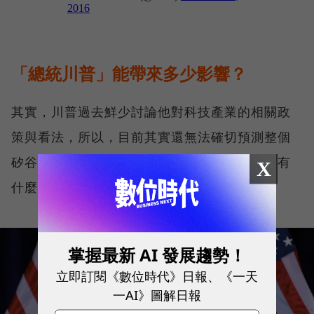
「總統川普」能帶來多少影響？
其實，川普過去鮮少討論他對科技產業的相關政
策與看法，所以，目前其實還無法確切預測整個
矽谷，或美國科技產業，會因為這個新總統而有
X
什麼不同的發展走向。
掌握最新 AI 發展趨勢！
立即訂閱《數位時代》日報、《一天
一AI》圖解日報