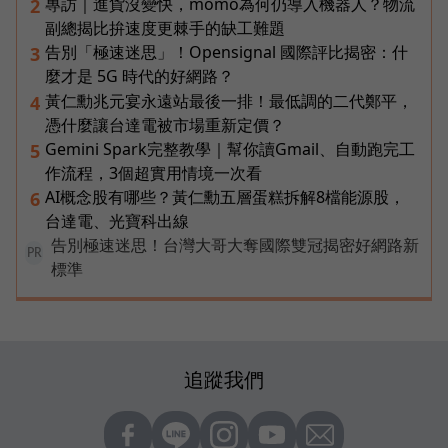
專訪｜進貨沒變快，momo為何仍導入機器人？物流
2
副總揭比拚速度更棘手的缺工難題
告別「極速迷思」！Opensignal 國際評比揭密：什
3
麼才是 5G 時代的好網路？
黃仁勳兆元宴永遠站最後一排！最低調的二代鄭平，
4
憑什麼讓台達電被市場重新定價？
Gemini Spark完整教學｜幫你讀Gmail、自動跑完工
5
作流程，3個超實用情境一次看
AI概念股有哪些？黃仁勳五層蛋糕拆解8檔能源股，
6
台達電、光寶科出線
告別極速迷思！台灣大哥大奪國際雙冠揭密好網路新
PR
標準
追蹤我們