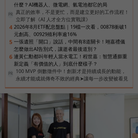
什麼？AI機器人、微電網、氫電池都它的局
真正的效率，不是更忙，而是建立更好的工作流程！
PR
立即了解《AI 人才全方位實戰課》
2026年8月ETF配息盤點｜19檔一次看，00878衝破1
4
元創高、00929殖利率逾16%
一張遺照「開口」說話，中間有8道關卡！翊嘉禮儀
5
怎麼做出AI告別式，讓逝者最後道別？
連黃仁勳都叫年輕人當水電工！程世嘉：智慧通膨重
6
新定義「有價值的人」到底什麼樣子？
100 MVP 倒數徵件中！創新才是持續成長的動能，
PR
永續才能成就傳奇不敗的經典➤讓每一步改變被看見