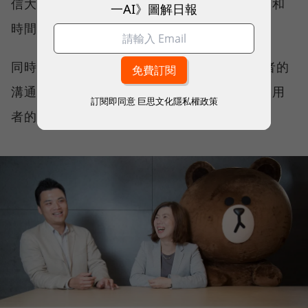
信大家想得都是一樣的，只是合作細節敲定，和
一AI》圖解日報
時間點早晚的問題而已。
同時，LINE Pay也計畫透過活動加強和消費者的
溝通，要在這波支付大戰中，搶先一步建立使用
訂閱即同意
巨思文化隱私權政策
者的品牌認同度和服務黏著度。