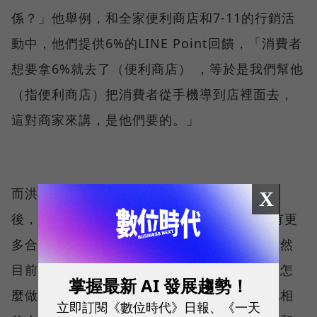
係？」他舉例，和全家便利商店和7-11的行銷活
動中，他們提供6%的LINE Point回饋，「消費者
想要拿6%就去了（便利商店） ，等於是我們幫他
（指便利商店）把消費者從手機導到店裡面去，
這對商家來講，是他們要的。」
而洪偉洲也預告，在兩大便利超商的合作上線
X
後，一直到明年第一季，LINE Pay很快還會有更
多合作案陸續上線，而且都會是實體店家。雖然
目前還不能透露商家細節，但他表示，「人家怎
掌握最新 AI 發展趨勢！
麼做，我們就應該去哪裡，沒理由不去。」他相
立即訂閱《數位時代》日報、《一天