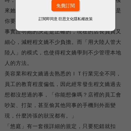
來她還是毅然決然地換人，「否則之後的痛苦是
訂閱即同意
巨思文化隱私權政策
你要承擔。」
事實證明她的決定是正確的，現在的店長負責又
細心，減輕程文嬌不少負擔。而「用大陸人管大
陸人」的模式，也使得程文嬌學到不少管理本地
人的方法。
美容業和程文嬌過去熟悉的ＩＴ行業完全不同，
員工的教育程度偏低，因此經常發生程文嬌過去
想都沒想過的事，「你能想像嗎？店裡的員工會
吵架、打架，甚至偷其他同事的手機到外面變
現，什麼誇張的狀況都有。」
「悠庭」有一套很詳細的規定，只要犯錯就扣