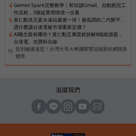
Gemini Spark完整教學｜幫你讀Gmail、自動跑完工
4
作流程，3個超實用情境一次看
黃仁勳兆元宴永遠站最後一排！最低調的二代鄭平，
5
憑什麼讓台達電被市場重新定價？
AI概念股有哪些？黃仁勳五層蛋糕拆解8檔能源股，
6
台達電、光寶科出線
告別極速迷思！台灣大哥大奪國際雙冠揭密好網路新
PR
標準
追蹤我們