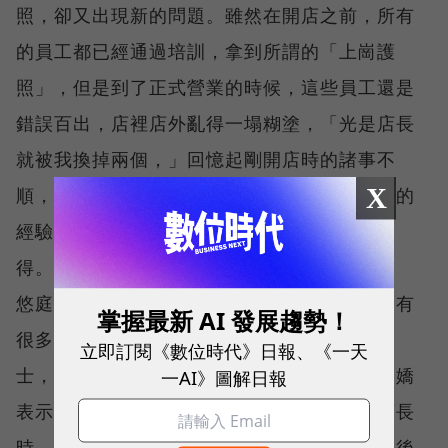
照，卻又出現新的問題。雖然在開店之前，所有
的員工都已經通過培訓，拿到所謂的「上崗護
照」，但是到了正式營業的時候，這些員工還是
錯誤百出，店裡店外亂得一塌糊塗，「光是店長
就被我換掉兩個，」回憶起剛開店時的諸事不
X
順，陳文嬌還是難掩無奈。不過，她總結出來的
經驗是：「只要不適任就換人，絕對不要捨不
得。」
悠庭保健會所仳鄰五星級的四季酒店，附近又有
掌握最新 AI 發展趨勢！
很多外商辦公室，顧客有七成以上都是外籍人
立即訂閱《數位時代》日報、《一天
士，因此店長必須具備流利的英語能力。程文嬌
一AI》圖解日報
表示，當她想換掉前面兩個好不容易找到的店長
時，也曾經擔心會不會從此找不到人。不過，後