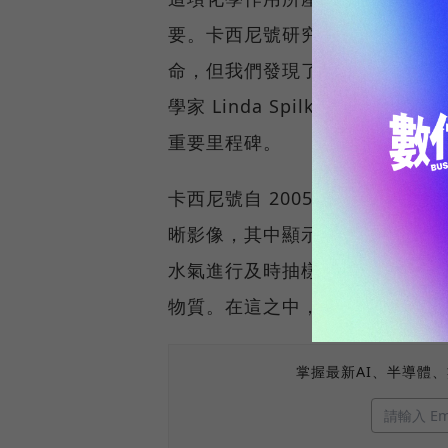
要。卡西尼號研究的主筆 Hunte
命，但我們發現了能量來源，對
學家 Linda Spilker 則
重要里程碑。
卡西尼號自 2005 年開始進
晰影像，其中顯示了巨量的水氣。
水氣進行及時抽樣，意外地偵測
物質。在這之中，有機物質的濃度更
掌握最新AI、半導體