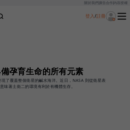
關於我們
廣告合作
內容授權
登入
/
註冊
具備孕育生命的所有元素
發現了覆蓋整個衛星的鹹水海洋。近日，NASA 則從衛星表
，意味著土衛二的環境有利於有機體生存。