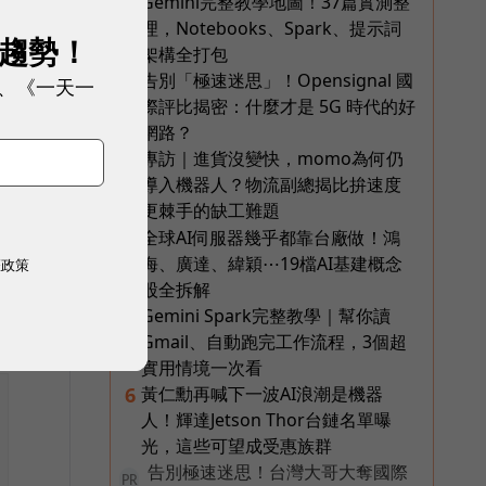
Gemini完整教學地圖！37篇實測整
1
理，Notebooks、Spark、提示詞
展趨勢！
架構全打包
告別「極速迷思」！Opensignal 國
2
、《一天一
際評比揭密：什麼才是 5G 時代的好
的
網路？
專訪｜進貨沒變快，momo為何仍
3
導入機器人？物流副總揭比拚速度
更棘手的缺工難題
全球AI伺服器幾乎都靠台廠做！鴻
4
海、廣達、緯穎⋯19檔AI基建概念
權政策
股全拆解
Gemini Spark完整教學｜幫你讀
5
Gmail、自動跑完工作流程，3個超
實用情境一次看
黃仁勳再喊下一波AI浪潮是機器
6
人！輝達Jetson Thor台鏈名單曝
光，這些可望成受惠族群
告別極速迷思！台灣大哥大奪國際
PR