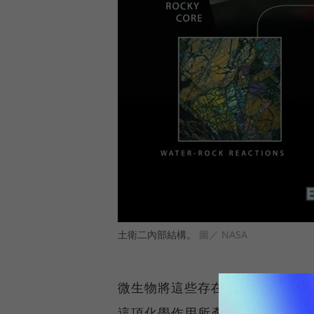
土衛二內部結構。
圖／ NASA
微生物將這些存在於海洋中的氫
這項化學作用所產生的甲烷正是