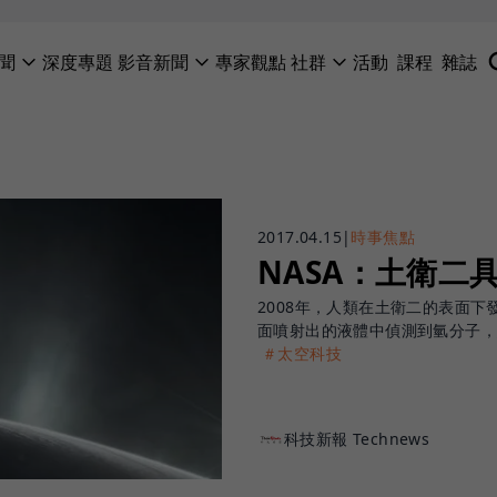
聞
深度專題
影音新聞
專家觀點
社群
活動
課程
雜誌
2017.04.15
|
時事焦點
NASA：土衛二
2008年，人類在土衛二的表面下
面噴射出的液體中偵測到氫分子
＃太空科技
科技新報 Technews