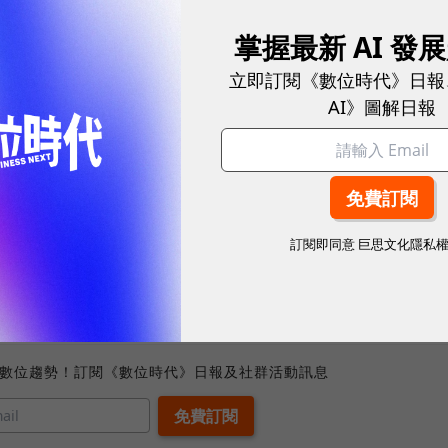
r Waite 表示，「雖然我們無法在土衛二上偵測到生
掌握最新 AI 發
於微生物來說這就像糖果店一樣。」而卡西尼任務的科
立即訂閱《數位時代》日報
AI》圖解日報
視這次在土衛二上的發現為 NASA 在尋找地球以外適居環境上
行土衛二的探索任務，並且首次捕捉到土衛二南極地區的清
在 2008 年的一次近距離飛行中，卡西尼號的設備對
訂閱即同意
巨思文化隱私
出揮發性氣體、水蒸氣、一氧化碳、二氧化碳以及有機
較預期高出 20 倍。
、數位趨勢！訂閱《數位時代》日報及社群活動訊息