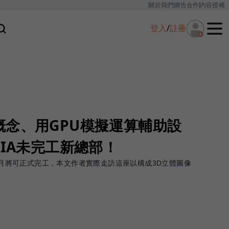
關於我們
廣告合作
內容授權
登入
/
註冊
概念、用GPU模擬運算輔助設
DIA未完工新總部！
11月將可正式完工，本文作者實際走訪這座以構成3D立體圖像