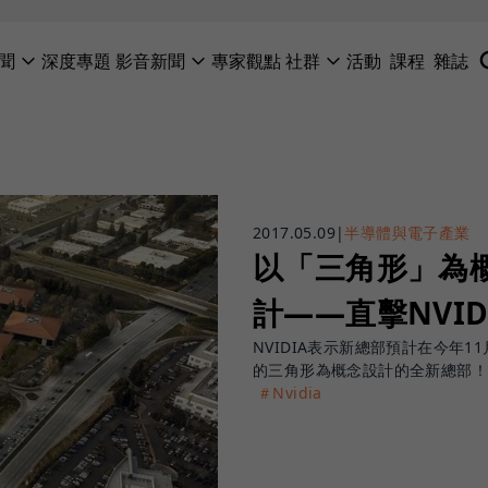
聞
深度專題
影音新聞
專家觀點
社群
活動
課程
雜誌
2017.05.09
|
半導體與電子產業
以「三角形」為
計——直擊NVI
NVIDIA表示新總部預計在今年
的三角形為概念設計的全新總部！
＃Nvidia