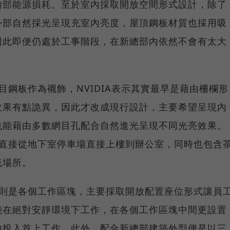
內部能源損耗。至於室內採取開放空間形式設計，除了
外部自然採光呈現充室內亮度，屋頂鋼板材質也採用吸
因此即便仍處於工事階段，在新總部內依然不會有太大
網目鋼板作為襯飾，NVIDIA表示其實最早是藉由柵欄形
效果有點詭異，因此才改成現行設計，主要希望呈現內
也能藉由多數網目孔配合自然進光呈現不同光亮效果。
可以直接從地下室停車場直接上樓到辦公室，同時也包含
流場所。
地區則是各個工作區塊，主要採取開放配置座位形式讓員
能在絕對安靜環境下工作，在各個工作區塊中間更設置
地投入首上工作。此外，配合新總部建築外型便是以三