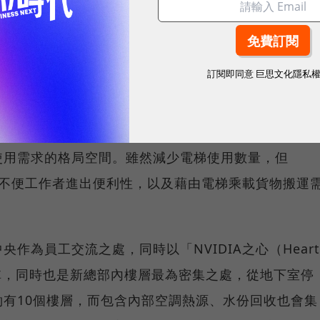
訂閱即同意
巨思文化隱私
佔地約50萬平方英呎，設計理念除以構成3D立體圖像的
兩層樓式建築形式設計呈現，並且減少非必要的電梯數
階梯銜接上下樓層，同時更在寬闊的開放空間採取樓中
使用需求的格局空間。雖然減少電梯使用數量，但
行動不便工作者進出便利性，以及藉由電梯乘載貨物搬運
作為員工交流之處，同時以「NVIDIA之心（Heart
置名稱，同時也是新總部內樓層最為密集之處，從地下室停
有10個樓層，而包含內部空調熱源、水份回收也會集