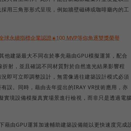
也採用三角形形式呈現，例如牆壁磁磚或咖啡廳內的工
球永續指標企業認證☀️100 MVP等你角逐雙獎榮譽
與其他建築最大不同在於事先藉由GPU模擬運算，配合
光線折射，並且確認不同材質對於自然進光結果影響程
情況即可立即調整設計，無需像過往建築設計模式必須
有誤。同時，藉由去年提出的IRAY VR技術應用，亦
等虛擬實境設備模擬真實場景進行檢視，而非只是透過電
創下藉由GPU運算加速輔助建築設備能以更快速度完成