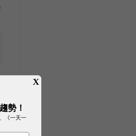
者
X
展趨勢！
、《一天一