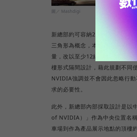
圖／ Mashdigi
新總部約可容納2,500人，同時
三角形為概念，本身更以簡化的
量，改以至少12組以上大大小小
樓形式隔間設計，藉此規劃不同
NVIDIA強調並不會因此忽略
求的必要性。
此外，新總部內部採取設計是以中央
of NVIDIA）」作為中央位
車場到作為產品展示地點的頂樓約