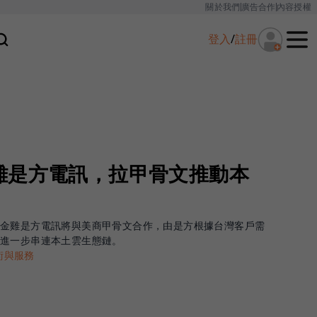
關於我們
廣告合作
內容授權
登入
/
註冊
雞是方電訊，拉甲骨文推動本
小金雞是方電訊將與美商甲骨文合作，由是方根據台灣客戶需
，進一步串連本土雲生態鏈。
術與服務