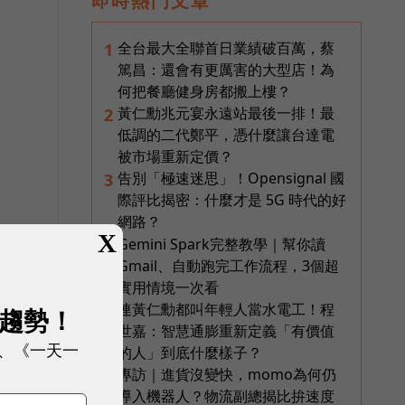
即時熱門文章
全台最大全聯首日業績破百萬，蔡
1
篤昌：還會有更厲害的大型店！為
何把餐廳健身房都搬上樓？
黃仁勳兆元宴永遠站最後一排！最
2
低調的二代鄭平，憑什麼讓台達電
被市場重新定價？
告別「極速迷思」！Opensignal 國
3
際評比揭密：什麼才是 5G 時代的好
全
網路？
X
Gemini Spark完整教學｜幫你讀
4
Gmail、自動跑完工作流程，3個超
實用情境一次看
連黃仁勳都叫年輕人當水電工！程
5
展趨勢！
世嘉：智慧通膨重新定義「有價值
、《一天一
的人」到底什麼樣子？
專訪｜進貨沒變快，momo為何仍
6
導入機器人？物流副總揭比拚速度