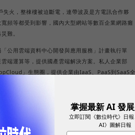
租戶失火，整棟樓被迫斷電，連帶波及是方電訊合作夥
大寬頻等都受到影響，國內大型網站等數百企業網路癱
路災難。
局「公用雲端資料中心開發與應用服務」計畫執行單
星雲端運算等，提供國產雲端解決方案。私人企業部
pCloud」生態圈，提供企業由IaaS、PaaS到SaaS
資安
掌握最新 AI 發
立即訂閱《數位時代》日報
來遲遲未上雲端的主要痛點在於：資料安全性、效能
AI》圖解日報
大考量。