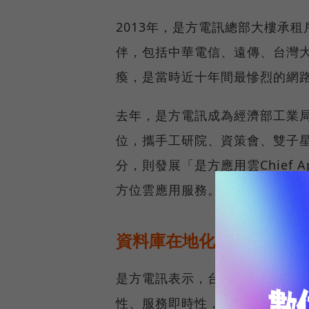
2013年，是方電訊總部大樓承
伴，包括中華電信、遠傳、台灣
瘓，是當時近十年間最慘烈的網
去年，是方電訊成為經濟部工業
位，攜手工研院、資策會、雙子
分，則發展「是方應用雲Chief Ap
方位雲應用服務。
資料庫在地化，保障企業
是方電訊表示，台灣企業一直以
性、服務即時性，以及價格等四