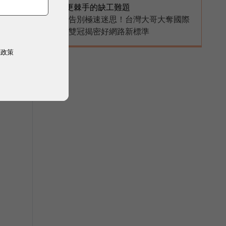
更棘手的缺工難題
告別極速迷思！台灣大哥大奪國際
PR
雙冠揭密好網路新標準
權政策