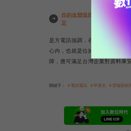
你的改變值得被看見🔥最具全
➜
定
是方電訊強調，在資安部分，是
心內，也就是位於內湖的麗源大
障，應可滿足台灣企業對資料庫
關鍵字：
＃電信通訊
＃甲骨文
＃雲端技術