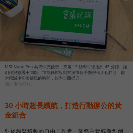
MSI Nano Pen 具備快充優勢，充電 13 秒即可使用約 45 分鐘，讓
創作與簽署不間斷；加寬觸控板則支援快捷手勢與個人化自訂，能
大幅減少切換鍵鼠的時間，效率全面提升。
圖／ 數位時代
30 小時超長續航，打造行動辦公的黃
金組合
對於頻繁移動的自由工作者、業務主管或新創創