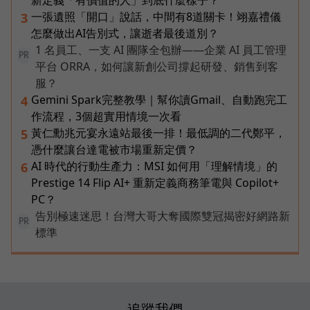
新定義「有價值的人」到底什麼樣子？
一張遺照「開口」說話，中間有8道關卡！翊嘉禮儀
3
怎麼做出AI告別式，讓逝者最後道別？
1 名員工、一支 AI 團隊全包辦——企業 AI 員工管理
PR
平台 ORRA，如何讓新創公司撐起研發、銷售到客
服？
Gemini Spark完整教學｜幫你讀Gmail、自動跑完工
4
作流程，3個超實用情境一次看
黃仁勳兆元宴永遠站最後一排！最低調的二代鄭平，
5
憑什麼讓台達電被市場重新定價？
AI 時代的行動生產力：MSI 如何用「理解情境」的
6
Prestige 14 Flip AI+ 重新定義商務筆電與 Copilot+
PC？
告別極速迷思！台灣大哥大奪國際雙冠揭密好網路新
PR
標準
追蹤我們