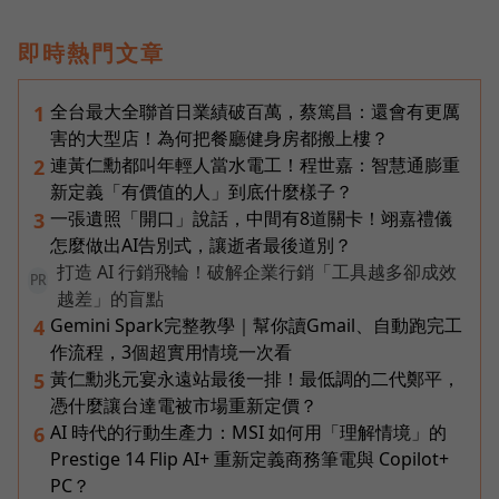
即時熱門文章
全台最大全聯首日業績破百萬，蔡篤昌：還會有更厲
1
害的大型店！為何把餐廳健身房都搬上樓？
連黃仁勳都叫年輕人當水電工！程世嘉：智慧通膨重
2
新定義「有價值的人」到底什麼樣子？
一張遺照「開口」說話，中間有8道關卡！翊嘉禮儀
3
怎麼做出AI告別式，讓逝者最後道別？
打造 AI 行銷飛輪！破解企業行銷「工具越多卻成效
PR
越差」的盲點
Gemini Spark完整教學｜幫你讀Gmail、自動跑完工
4
作流程，3個超實用情境一次看
黃仁勳兆元宴永遠站最後一排！最低調的二代鄭平，
5
憑什麼讓台達電被市場重新定價？
AI 時代的行動生產力：MSI 如何用「理解情境」的
6
Prestige 14 Flip AI+ 重新定義商務筆電與 Copilot+
PC？