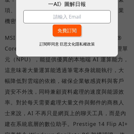
一AI》圖解日報
瑣、耗時的行政庶務變得更高效，並能確保商業
機密不外洩。
MSI Prestige 14 Flip AI+ 搭載最新的 Intel®
訂閱即同意
巨思文化隱私權政策
Core™ Ultra X7 處理器，擁有強大的神經處理單
元（NPU），能提供優異的本地端 AI 運算能力，
這意味著大量運算能透過筆電本身就能執行，大
幅降低對雲端的依賴，確保企業敏感資料與客戶
資安不外洩，同時兼顧資料處理的速度與能源效
率。對於每天需要處理大量文件與郵件的商務人
士來說，AI 不再只是網頁上的聊天工具，而是內
建在系統底層的數位助手。Prestige 14 Flip AI+