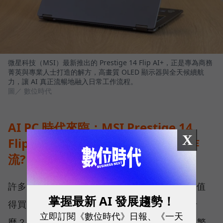
微星科技（MSI）最新推出的 Prestige 14 Flip AI+，正是專為商務
菁英與專業人士打造的解方，高畫質 OLED 顯示器與全天候續航
力，讓 AI 真正流暢地融入日常工作流程。
圖／ 數位時代
AI PC 時代來臨：MSI Prestige 14
X
Flip AI+ 如何用地端AI算力重塑工作
流?
許多經理人在更換電腦時常問：「AI PC 真的值
掌握最新 AI 發展趨勢！
得買嗎？」、「Copilot+ PC 到底能幫我做什
立即訂閱《數位時代》日報、《一天
麼？」答案不僅是運算跑得更快，而是將原先繁