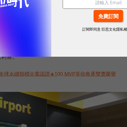
美元發展物聯網業務，上週正式在美國推出名為SAP
謝良承解釋，SAP將Leonardo定位為數位化的創新系
訂閱即同意
巨思文化隱私
據、物聯網、資料分析等，透過SAP雲端平台運行。
AP的專業，也是SAP在數位轉型上的第一個落點，將
收利基。
球永續指標企業認證☀️100 MVP等你角逐雙獎榮譽