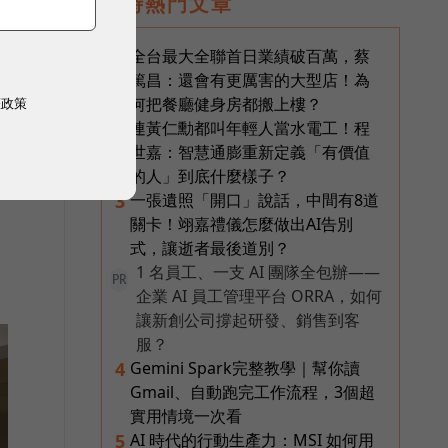
即時熱門文章
全台最大全聯首日業績破百萬，蔡
1
篤昌：還會有更厲害的大型店！為
何把餐廳健身房都搬上樓？
權政策
連黃仁勳都叫年輕人當水電工！程
2
世嘉：智慧通膨重新定義「有價值
的人」到底什麼樣子？
一張遺照「開口」說話，中間有8道
3
關卡！翊嘉禮儀怎麼做出AI告別
式，讓逝者最後道別？
1 名員工、一支 AI 團隊全包辦——
PR
企業 AI 員工管理平台 ORRA，如何
讓新創公司撐起研發、銷售到客
服？
Gemini Spark完整教學｜幫你讀
4
Gmail、自動跑完工作流程，3個超
實用情境一次看
AI 時代的行動生產力：MSI 如何用
5