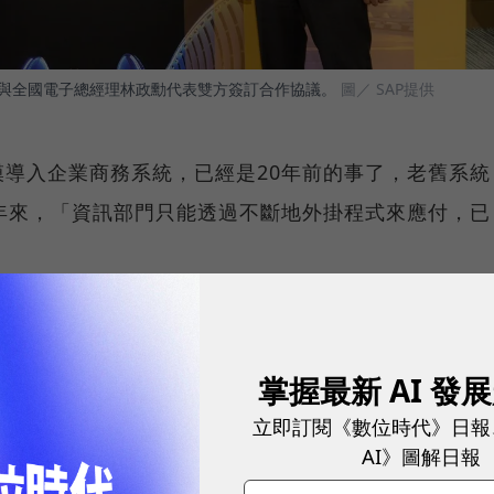
）與全國電子總經理林政勳代表雙方簽訂合作協議。
圖／ SAP提供
導入企業商務系統，已經是20年前的事了，老舊系統
年來，「資訊部門只能透過不斷地外掛程式來應付，已
格
掌握最新 AI 發
良承表示，到了2018年，全球2,000大企業中，有高
立即訂閱《數位時代》日報
競爭力，「數位轉型不只是IT專案，應該是CEO層級
AI》圖解日報