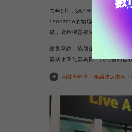
去年9月，SAP宣布將投資22億
Leonardo的物聯網應用方案。
統，囊括機器學習、區塊鏈、大數
謝良承說，協助企業開源節流是S
協助企業化繁為簡，找到新的營
➜
AI提升效率，永續決定未來！全