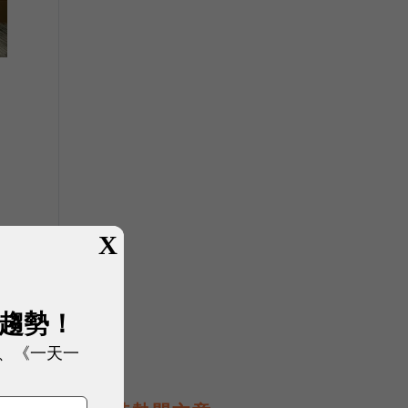
X
展趨勢！
、《一天一