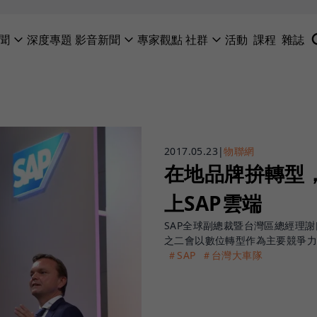
聞
深度專題
影音新聞
專家觀點
社群
活動
課程
雜誌
2017.05.23
|
物聯網
在地品牌拚轉型
上SAP雲端
SAP全球副總裁暨台灣區總經理謝
之二會以數位轉型作為主要競爭
＃SAP
＃台灣大車隊