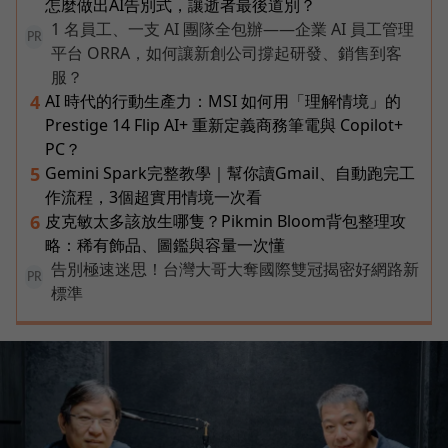
怎麼做出AI告別式，讓逝者最後道別？
1 名員工、一支 AI 團隊全包辦——企業 AI 員工管理
PR
平台 ORRA，如何讓新創公司撐起研發、銷售到客
服？
AI 時代的行動生產力：MSI 如何用「理解情境」的
4
Prestige 14 Flip AI+ 重新定義商務筆電與 Copilot+
PC？
Gemini Spark完整教學｜幫你讀Gmail、自動跑完工
5
作流程，3個超實用情境一次看
皮克敏太多該放生哪隻？Pikmin Bloom背包整理攻
6
略：稀有飾品、圖鑑與容量一次懂
告別極速迷思！台灣大哥大奪國際雙冠揭密好網路新
PR
標準