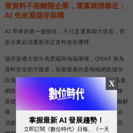
當資料不能離開企業，運算就得靠近：
AI 先改寫儲存架構
AI 帶來的第一個變化，不只是運算能力提高，而
是企業必須重新決定資料放在哪裡。
儲存架構大致分為雲端與地端兩塊，QNAP 身為
資料安全的守護者，長期發展的是地端網路儲存
設備（NAS），並擴展至 25GbE、100GbE 高速
X
網路交換器產品線，提供完整的儲存與高速網路
基礎架構。威聯通科技（QNAP）總經理劉文義解
釋，當資料因合規要求或敏感度不能上雲，就必
掌握最新 AI 發展趨勢！
須留在靠近使用者與應用的地方；運算需求一旦
立即訂閱《數位時代》日報、《一天