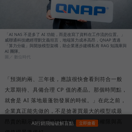
「AI NAS 不是多了 AI 功能，而是改寫了資料在工作流的位置。」
威聯通科技總經理劉文義坦言，地端算力成本高昂，QNAP 透過
「算力分級」與開放模型架構，助企業逐步建構私有 RAG 知識庫與
AI 團隊。
圖／ 數位時代
「預測約兩、三年後，應該很快會看到符合一般
大眾期待、具備合理 CP 值的產品。那個時間點，
就會是 AI 落地最蓬勃發展的時候。」在此之前，
企業真正能先做的，不是搶著買最大的模型或最
昂貴的顯示卡，而是把資料治理、使用權限與高
AI行銷飛輪破解盲點
立即搶看
價值場景準備好。