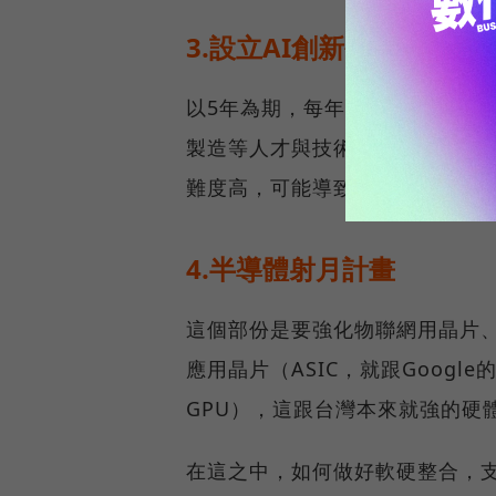
3.設立AI創新研究中心
以5年為期，每年預計投入10億
製造等人才與技術研發。台灣在
難度高，可能導致創新研究進展
4.半導體射月計畫
這個部份是要強化物聯網用晶片
應用晶片（ASIC，就跟Googl
GPU），這跟台灣本來就強的硬
在這之中，如何做好軟硬整合，