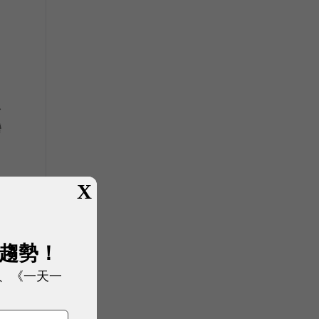
人
灣
X
展趨勢！
、《一天一