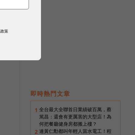
慧
權政策
用
即時熱門文章
全台最大全聯首日業績破百萬，蔡
1
篤昌：還會有更厲害的大型店！為
何把餐廳健身房都搬上樓？
連黃仁勳都叫年輕人當水電工！程
2