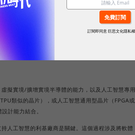
元，鼓勵人工智慧基礎技術、智慧醫療、金融科技、智
訂閱即同意
巨思文化隱私
智慧醫療與金融科技領域，因為法律問題造成數據蒐集
緩慢，這樣反而就可惜了。
、虛擬實境/擴增實境半導體的能力，以及人工智慧專
e的TPU類似的晶片），或人工智慧通用型晶片（FPGA或
體設計能力結合。
支持人工智慧的利基廠商是關鍵。這個過程涉及將軟體