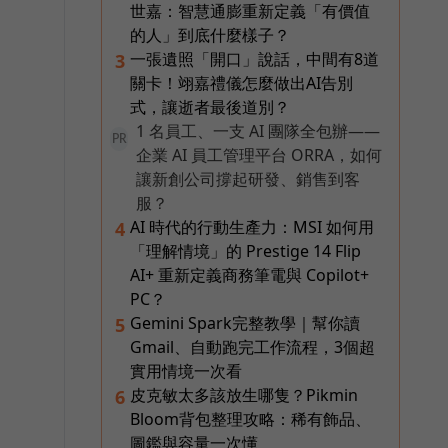
世嘉：智慧通膨重新定義「有價值
的人」到底什麼樣子？
一張遺照「開口」說話，中間有8道
3
關卡！翊嘉禮儀怎麼做出AI告別
式，讓逝者最後道別？
1 名員工、一支 AI 團隊全包辦——
PR
企業 AI 員工管理平台 ORRA，如何
讓新創公司撐起研發、銷售到客
服？
AI 時代的行動生產力：MSI 如何用
4
「理解情境」的 Prestige 14 Flip
AI+ 重新定義商務筆電與 Copilot+
PC？
Gemini Spark完整教學｜幫你讀
5
Gmail、自動跑完工作流程，3個超
實用情境一次看
皮克敏太多該放生哪隻？Pikmin
6
Bloom背包整理攻略：稀有飾品、
圖鑑與容量一次懂