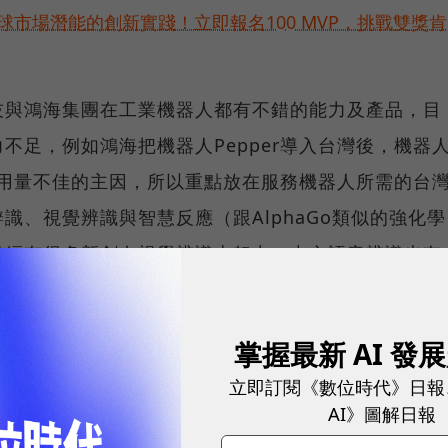
球市場潛能的創新實踐！立即報名100 MVP，挑戰雙獎肯
技與鴻海集團在工業機器人都有不錯的能力及產品，目
不足，例如鴻海把機器人Pepper導入台灣後，機器
品租用量不佳的主因，所以重點放在服務機器人所需的台
識、視覺辨識與智慧反應（跟AlphaGo類似的強化學
已經有很多新創在視覺辨識上努力，中文語音辨識也有
機器人應用所打造。
有清楚的藍圖，仔細的規劃台灣需要的人工智慧軟體能
掌握最新 AI 發
界進一步成立新創公司，最後達成強而有力的智慧機器
立即訂閱《數位時代》日報
AI》圖解日報
000人的培育如果有此規劃做背書，會更有意義。