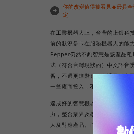
你的改變值得被看見🔥最具全
➜
定
在工業機器人上，台灣的上銀科
前的狀況是卡在服務機器人的能力
Pepper仍然不夠智慧是該產
式（符合台灣現狀的）中文語音辨
習，不過更進階），台灣目前也
一些廠商投入，不過都不是專為
達成好的智慧機器人能力，必須
力，整合業界及學界的力量。學
人及對應產品。而50家新創與4