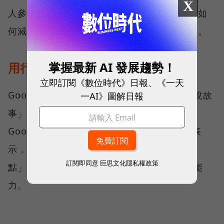
X
人參加畢業舞會」，就會成為熱搜。但例如「如
何減肥」這種問題，一年四季都是熱門搜尋詞。
掌握最新 AI 發展趨勢！
用行動裝置說故事成為重點
立即訂閱《數位時代》日報、《一天
Google的這項計畫，主要希望落實「用數據說故
一AI》圖解日報
事」的理念，並同時推動資料新聞學的發展。
Google新聞實驗室數據編輯Simon Rogers表
示，「行動裝置的介面設計也是這項計畫的重
訂閱即同意
巨思文化隱私權政策
點」，Google將著力加強行動裝置說故事的能
力。