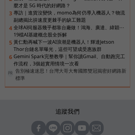
麼才是 5G 時代的好網路？
專訪｜進貨沒變快，momo為何仍導入機器人？物流
3
副總揭比拚速度更棘手的缺工難題
全球AI伺服器幾乎都靠台廠做！鴻海、廣達、緯穎⋯
4
19檔AI基建概念股全拆解
黃仁勳再喊下一波AI浪潮是機器人！輝達Jetson
5
Thor台鏈名單曝光，這些可望成受惠族群
Gemini Spark完整教學｜幫你讀Gmail、自動跑完工
6
作流程，3個超實用情境一次看
告別極速迷思！台灣大哥大奪國際雙冠揭密好網路新
PR
標準
追蹤我們