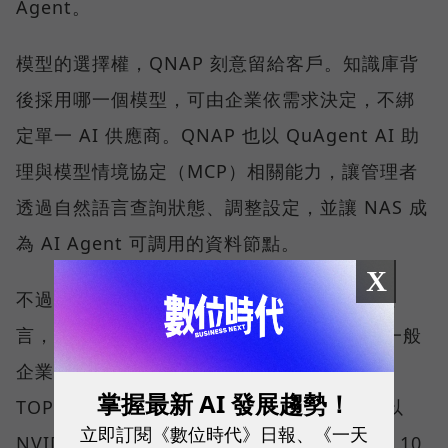
Agent。
模型的選擇權，QNAP 刻意留給客戶。知識庫背
後採用哪一個模型，可由企業依需求決定，不綁
定單一 AI 供應商。QNAP 也以 QuAgent AI 助
理與模型情境協定（MCP）相關能力，讓管理者
透過自然語言查詢狀態、調整設定，並讓 NAS 成
為 AI Agent 可調用的資料節點。
X
不過，劉文義沒有把這條路說得太容易。他坦
言，目前 NAS 硬體的 AI 運算能力仍有限。一般
企業期待的應用，可能需要約 300 到 800
掌握最新 AI 發展趨勢！
TOPS，甚至 1,000 TOPS，因此多數方案會以
立即訂閱《數位時代》日報、《一天
NVIDIA 顯示卡補足算力；一張卡約需新台幣 10