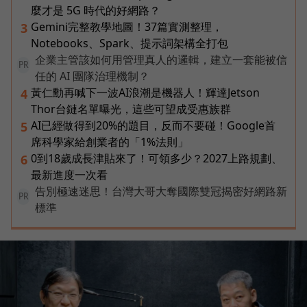
麼才是 5G 時代的好網路？
Gemini完整教學地圖！37篇實測整理，
3
Notebooks、Spark、提示詞架構全打包
企業主管該如何用管理真人的邏輯，建立一套能被信
PR
任的 AI 團隊治理機制？
黃仁勳再喊下一波AI浪潮是機器人！輝達Jetson
4
Thor台鏈名單曝光，這些可望成受惠族群
AI已經做得到20%的題目，反而不要碰！Google首
5
席科學家給創業者的「1%法則」
0到18歲成長津貼來了！可領多少？2027上路規劃、
6
最新進度一次看
告別極速迷思！台灣大哥大奪國際雙冠揭密好網路新
PR
標準