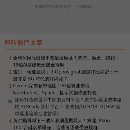
本網站內容未經允許，不得轉載。
即時熱門文章
全球AI伺服器幾乎都靠台廠做！鴻海、廣達、緯穎⋯
1
19檔AI基建概念股全拆解
告別「極速迷思」！Opensignal 國際評比揭密：什
2
麼才是 5G 時代的好網路？
Gemini完整教學地圖！37篇實測整理，
3
Notebooks、Spark、提示詞架構全打包
如何打造營運不中斷的資料平台？教你以最適成本建
PR
構 AI Ready 資料平台 ✨ 搶先預約 09/18《QNAP 全
球巡迴論壇台北首場》
黃仁勳再喊下一波AI浪潮是機器人！輝達Jetson
4
Thor台鏈名單曝光，這些可望成受惠族群