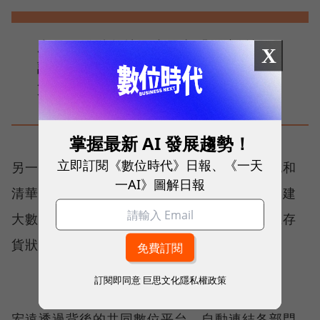
產品研發階段就同步思考「供應鏈設
X
計」，運用大數據分析做決策，降低存
貨並增加應變彈性。
掌握最新 AI 發展趨勢！
立即訂閱《數位時代》日報、《一天
另一方面，為了轉型數位化生產管理，宏遠也和
一AI》圖解日報
清華大學講座教授簡禎富合作，在後台導入內建
大數據分析和優化後的數位決策引擎，讓線上存
貨狀況一目了然。
訂閱即同意
巨思文化隱私權政策
宏遠透過背後的共同數位平台，自動連結各部門