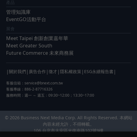
產品
管理知識庫
EventGO活動平台
展會
Meet Taipei 創新創業嘉年華
Meet Greater South
Future Commerce 未來商務展
|
|
|
|
|
|
關於我們
廣告合作
徵才
隱私權政策
ESG永續報告書
客服信箱：
service@bnext.com.tw
客服專線：886-2-87716326
服務時間：週一 ～ 週五：09:30~12:00；13:30~17:00
© 2026 Business Next Media Corp. All Rights Reserved. 本網站
內容未經允許，不得轉載。
106 台北市大安區光復南路102號9樓