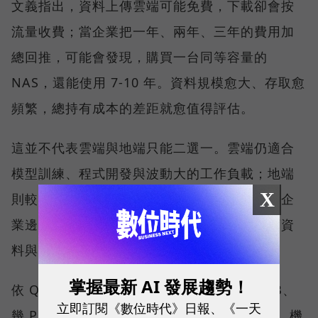
文義指出，資料上傳雲端可能免費，下載卻會按
流量收費；當企業把一年、兩年、三年的費用加
總回推，可能會發現，購買一台同等容量的
NAS，還能使用 7-10 年。資料規模愈大、存取愈
頻繁，總持有成本的差距就愈值得評估。
這並不代表雲端與地端只能二選一。雲端仍適合
模型訓練、程式開發與波動大的工作負載；地端
X
則較適合高頻存取、對延遲敏感，或不能離開企
業邊界的資料。企業真正要回答的，是每一類資
料與任務應該放在哪裡。
掌握最新 AI 發展趨勢！
依 QNAP 觀察，客戶過去關心的是需要幾 TB、
立即訂閱《數位時代》日報、《一天
幾 PB，或備份速度有多快；現在更常問的是，機