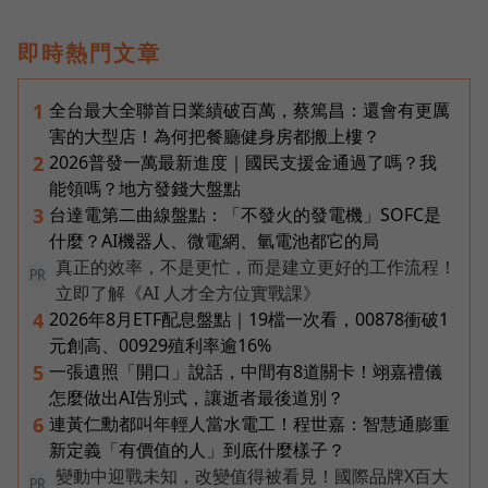
即時熱門文章
全台最大全聯首日業績破百萬，蔡篤昌：還會有更厲
1
害的大型店！為何把餐廳健身房都搬上樓？
2026普發一萬最新進度｜國民支援金通過了嗎？我
2
能領嗎？地方發錢大盤點
台達電第二曲線盤點：「不發火的發電機」SOFC是
3
什麼？AI機器人、微電網、氫電池都它的局
真正的效率，不是更忙，而是建立更好的工作流程！
PR
立即了解《AI 人才全方位實戰課》
2026年8月ETF配息盤點｜19檔一次看，00878衝破1
4
元創高、00929殖利率逾16%
一張遺照「開口」說話，中間有8道關卡！翊嘉禮儀
5
怎麼做出AI告別式，讓逝者最後道別？
連黃仁勳都叫年輕人當水電工！程世嘉：智慧通膨重
6
新定義「有價值的人」到底什麼樣子？
變動中迎戰未知，改變值得被看見！國際品牌X百大
PR