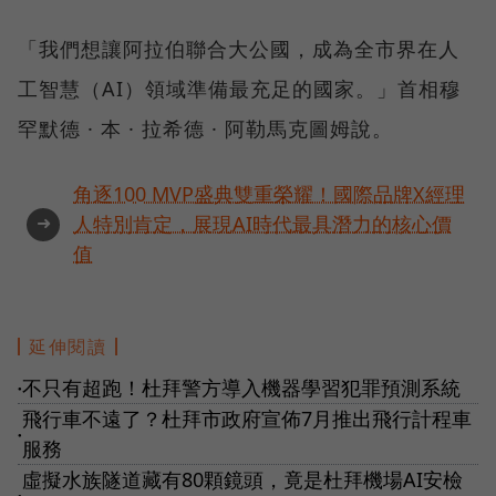
「我們想讓阿拉伯聯合大公國，成為全市界在人
工智慧（AI）領域準備最充足的國家。」首相穆
罕默德 · 本 · 拉希德 · 阿勒馬克圖姆說。
角逐100 MVP盛典雙重榮耀！國際品牌X經理
➜
人特別肯定，展現AI時代最具潛力的核心價
值
延伸閱讀
不只有超跑！杜拜警方導入機器學習犯罪預測系統
●
飛行車不遠了？杜拜市政府宣佈7月推出飛行計程車
●
服務
虛擬水族隧道藏有80顆鏡頭，竟是杜拜機場AI安檢
●