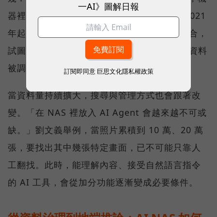
一AI》圖解日報
器裡的資料要如何被 AI 活用。QNAP 也從 2021
年起，把公司發展定調在 AI 與高速網路的融合，
試圖讓 NAS 從資料保存的位置，進一步成為資料
被調用的位置。
訂閱即同意
巨思文化隱私權政策
當資料量持續擴大，搜尋與管理方式也會跟著改
變。「在 NAS 裡放入 AI Agent 會越來越不可或
缺。」劉文義舉例，當照片累積到 10 萬、20 萬
張，要找出其中幾張特定畫面，已不可能只靠人
工翻找。此時，能理解內容、接受自然語言指令
的 AI 工具，會從加分功能逐漸變成必要條件。