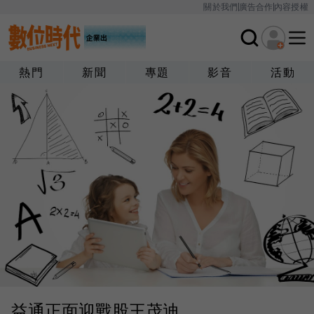
關於我們
廣告合作
內容授權
熱門
新聞
專題
影音
活動
益通正面迎戰股王茂迪