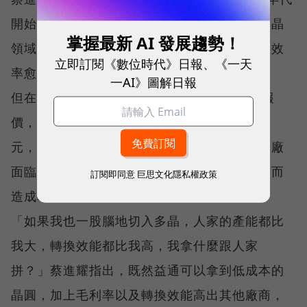
開始，全球確實有多家太陽能電池大廠轉進多晶
掌握最新 AI 發展趨勢！
領域，「因為當時的多晶成本比單晶便宜，且效
立即訂閱《數位時代》日報、《一天
率愈做愈好，」
一AI》圖解日報
但在二○○三年底，他接獲多家晶圓供應商的報
價，五吋單晶為二．六美元，多晶為二．八美
元，單晶價格首次跌破多晶，「因為六吋晶圓廠
面臨淘汰，所以轉而生產太陽能用的晶圓，反而
訂閱即同意
巨思文化隱私權政策
造成單晶價格低於多晶的現象，」他解釋。
「如果我也一股腦地切入多晶，人家的產能都比
我大，轉換效能都比我高，我拿什麼跟人家
拼？」蔡進耀指出，既然益通可以拿到低成本的
晶圓，加上毛利率以及轉換效能高出其他廠商，