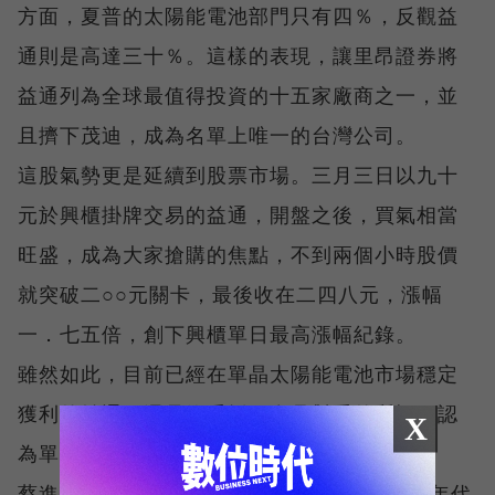
方面，夏普的太陽能電池部門只有四％，反觀益
通則是高達三十％。這樣的表現，讓里昂證券將
益通列為全球最值得投資的十五家廠商之一，並
且擠下茂迪，成為名單上唯一的台灣公司。
這股氣勢更是延續到股票市場。三月三日以九十
元於興櫃掛牌交易的益通，開盤之後，買氣相當
旺盛，成為大家搶購的焦點，不到兩個小時股價
就突破二○○元關卡，最後收在二四八元，漲幅
一．七五倍，創下興櫃單日最高漲幅紀錄。
雖然如此，目前已經在單晶太陽能電池市場穩定
獲利的益通，還是飽受採用多晶對手的質疑，認
X
為單晶將快速被市場淘汰，不具競爭力。
蔡進耀對這樣的說法大聲反駁。他表示，九○年代