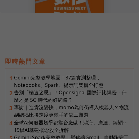
即時熱門文章
Gemini完整教學地圖！37篇實測整理，
1
Notebooks、Spark、提示詞架構全打包
告別「極速迷思」！Opensignal 國際評比揭密：什
2
麼才是 5G 時代的好網路？
專訪｜進貨沒變快，momo為何仍導入機器人？物流
3
副總揭比拚速度更棘手的缺工難題
全球AI伺服器幾乎都靠台廠做！鴻海、廣達、緯穎⋯
4
19檔AI基建概念股全拆解
Gemini Spark完整教學｜幫你讀Gmail、自動跑完工
5