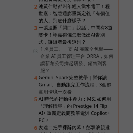
的
連黃仁勳都叫年輕人當水電工！程
2
世嘉：智慧通膨重新定義「有價值
的人」到底什麼樣子？
一張遺照「開口」說話，中間有8道
3
關卡！翊嘉禮儀怎麼做出AI告別
式，讓逝者最後道別？
1 名員工、一支 AI 團隊全包辦——
PR
企業 AI 員工管理平台 ORRA，如何
讓新創公司撐起研發、銷售到客
服？
Gemini Spark完整教學｜幫你讀
4
Gmail、自動跑完工作流程，3個超
實用情境一次看
AI 時代的行動生產力：MSI 如何用
5
「理解情境」的 Prestige 14 Flip
AI+ 重新定義商務筆電與 Copilot+
PC？
友達二把手裸辭內幕！彭双浪親邀
6