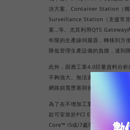
決方案、Container Stati
Surveillance Station
案…等。尤其利用QTS Gate
年限的生產線伺服器，轉移到方
降低管理生產設備的負擔，達到
此外，因應工業4.0巨量資料分
不夠強大、無法過濾無用資料，
網路頻寬壅塞與後台伺服器工作
為了在不增加工業電腦體積下，
款可安裝於PCI Express x 4
Core™ i5或i7處理器，搭配32GB