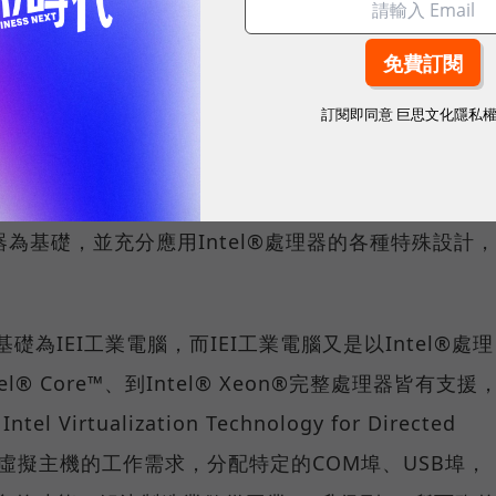
工業電腦體積的前提下，達成提升前台設備運算效能的目
訂閱即同意
巨思文化隱私
各種技術 強化威強電工業4.0產品功能
方案，其系統架構與功能雖然不一樣，但卻有一個共通
理器為基礎，並充分應用Intel®處理器的各種特殊設計，
體基礎為IEI工業電腦，而IEI工業電腦又是以Intel®處理
tel® Core™、到Intel® Xeon®完整處理器皆有支援
 Virtualization Technology for Directed
同虛擬主機的工作需求，分配特定的COM埠、USB埠，