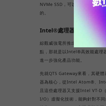
NVMe SSD，可以在不增加
的。
Intel®處理器預先支援
綜觀威強電所推出工業4.0解決
點，那就是以Intel®高效能處
進一步強化產品功能。
先就QTS Gateway來看，其硬
器為核心，從Intel Atom®、In
且這些處理器又支援Intel VT-D（Intel
I/O）虛擬化技術，能夠針對不