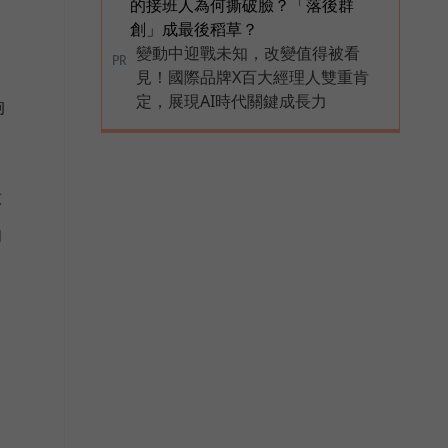
的接班人為何撕破臉？「落後群
創」成最後稻草？
變動中迎戰未知，改變值得被看
PR
見！國際品牌X百大經理人雙重肯
定，展現AI時代關鍵成長力
夠
球
的