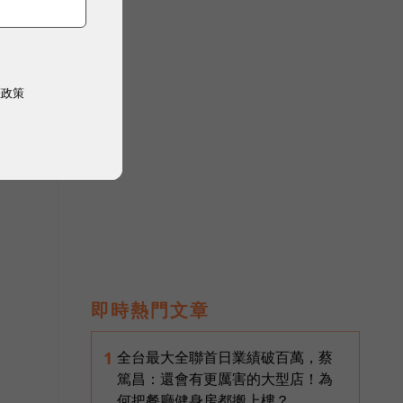
權政策
即時熱門文章
，
全台最大全聯首日業績破百萬，蔡
1
篤昌：還會有更厲害的大型店！為
何把餐廳健身房都搬上樓？