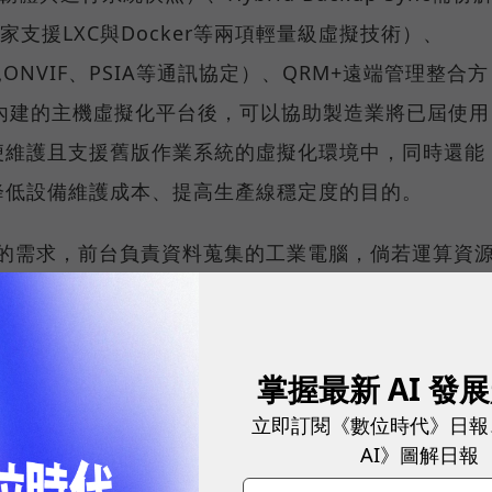
on（獨家支援LXC與Docker等兩項輕量級虛擬技術）、
（支援常見ONVIF、PSIA等通訊協定）、QRM+遠端管理整合方
way內建的主機虛擬化平台後，可以協助製造業將已屆使用
便維護且支援舊版作業系統的虛擬化環境中，同時還能
降低設備維護成本、提高生產線穩定度的目的。
析的需求，前台負責資料蒐集的工業電腦，倘若運算資
只能一味地將資料傳送至後端應用平台，將會造成內部
量暴增的問題。
掌握最新 AI 發
達成提升前台設備運算效能的目的，威強電特別推出一
立即訂閱《數位時代》日報
介面的Mustang-200高速運算加速器卡，其內建2個Intel
AI》圖解日報
（4 x 8GB）記憶體、1TB（2 x 512GB）Intel®