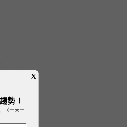
源
X
展趨勢！
、《一天一
®