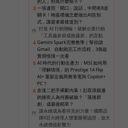
的人」到底什麼樣子？
一張遺照「開口」說話，中間有8道
3
關卡！翊嘉禮儀怎麼做出AI告別
式，讓逝者最後道別？
打造 AI 行銷飛輪！破解企業行銷
PR
「工具越多卻成效越差」的盲點
Gemini Spark完整教學｜幫你讀
4
Gmail、自動跑完工作流程，3個超
實用情境一次看
AI 時代的行動生產力：MSI 如何用
5
「理解情境」的 Prestige 14 Flip
AI+ 重新定義商務筆電與 Copilot+
PC？
友達二把手裸辭內幕！彭双浪親邀
6
的接班人為何撕破臉？「落後群
創」成最後稻草？
讓永續成為看得見的力量！國際品
PR
牌X百大經理人雙重榮譽認證，放大
永續價值影響力