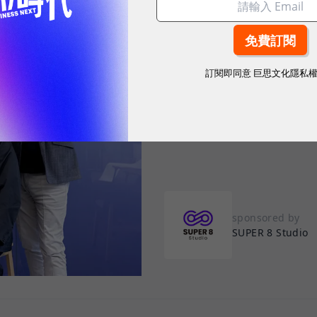
2026.08.05
|
雲端運算與服務
AI Agent 時代來
如何讓企業快速招
訂閱即同意
巨思文化隱私
打造 AI Agent 不難，管理 AI 
招募與治理的設計滿足企業需求。
sponsored by
SUPER 8 Studio