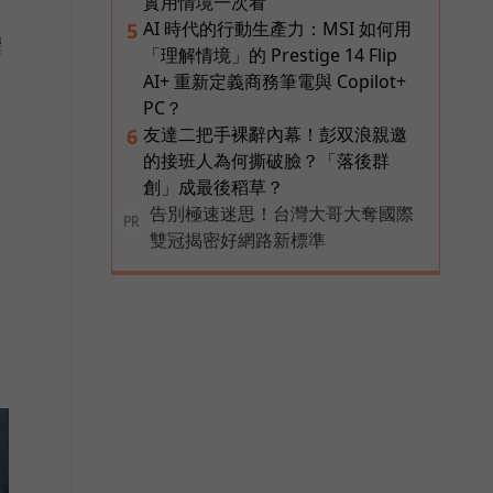
實用情境一次看
AI 時代的行動生產力：MSI 如何用
5
撰
「理解情境」的 Prestige 14 Flip
AI+ 重新定義商務筆電與 Copilot+
PC？
友達二把手裸辭內幕！彭双浪親邀
6
的接班人為何撕破臉？「落後群
創」成最後稻草？
運
告別極速迷思！台灣大哥大奪國際
PR
雙冠揭密好網路新標準