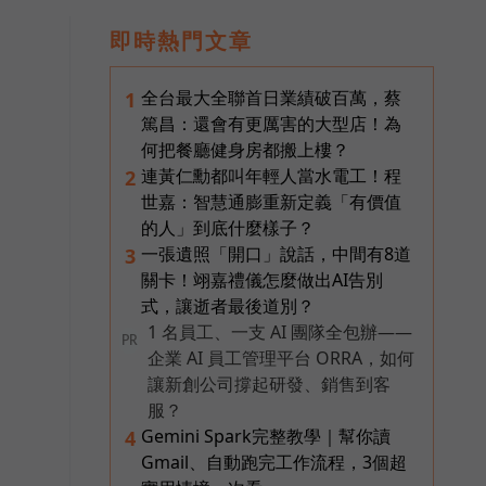
即時熱門文章
全台最大全聯首日業績破百萬，蔡
1
篤昌：還會有更厲害的大型店！為
何把餐廳健身房都搬上樓？
連黃仁勳都叫年輕人當水電工！程
2
世嘉：智慧通膨重新定義「有價值
的人」到底什麼樣子？
一張遺照「開口」說話，中間有8道
3
關卡！翊嘉禮儀怎麼做出AI告別
式，讓逝者最後道別？
1 名員工、一支 AI 團隊全包辦——
PR
企業 AI 員工管理平台 ORRA，如何
讓新創公司撐起研發、銷售到客
服？
Gemini Spark完整教學｜幫你讀
4
Gmail、自動跑完工作流程，3個超