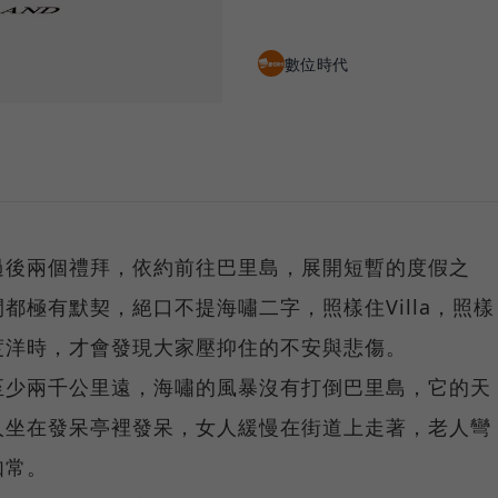
數位時代
過後兩個禮拜，依約前往巴里島，展開短暫的度假之
都極有默契，絕口不提海嘯二字，照樣住Villa，照樣
度洋時，才會發現大家壓抑住的不安與悲傷。
至少兩千公里遠，海嘯的風暴沒有打倒巴里島，它的天
人坐在發呆亭裡發呆，女人緩慢在街道上走著，老人彎
如常。