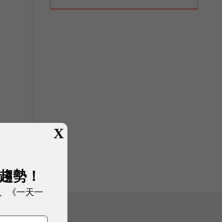
X
展趨勢！
、《一天一