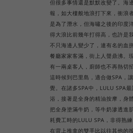
但很多事情還是默默改變了。海
報，如大樓般地浪打下來，衝浪
是為了潛水，但海嘯之後的印度
得大浪比前幾年打得高，也許是
不只海邊人變少了，連有名的血拼
餐廳家家客滿，街上人聲鼎沸。
有一兩桌客人，廚師也不再熱切
這時候到巴里島，適合做SPA，
覺。在諸多SPA中，LULU SP
浴，接著是全身的精油按摩，身
把全身塗滿牛奶，等牛奶滲透進
耗費工時的LULU SPA，非得
在背上推拿的雙手比以往其他的