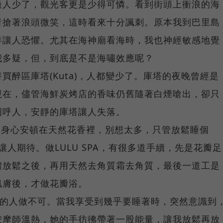
邊人少了，觀光客更是少得可憐。看到街頭上衝浪的海
者搶著浪頭微笑，這時看來十分諷刺。原本我到巴里島
洋讓人恐懼。尤其在海神廟看海時，我也神經敏感地覺
我多疑，但，到底是不是海嘯效應呢？
買醉區庫塔(Kuta)，人都變少了。庫塔的夜晚曾經是
現在，儘管海鮮炭烤店的香味仍舊隨著白煙嗆出，卻只
招呼人，安靜的庫塔讓人失落。
讓身心安頓在天然花香裡，別想太多，只管放鬆睡個
A最讓人期待。做LULU SPA，有很多道手續，先是花瓣足
體放鬆之後，再用天然去角質霜去角質，最後一道工是
肌膚後，才做花瓣浴。
熟練的人做不可。當我享受到幾乎要睡著時，突然意識到
按摩師溫熱，她的手彷彿帶著一股能量，讓我放鬆再放