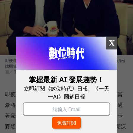
X
即便年紀輕輕就坐擁財富，兩兄弟並沒有過著揮霍生活，反而積極
找機會投資。
圖／ Twitter
掌握最新 AI 發展趨勢！
立即訂閱《數位時代》日報、《一天
即便擁有這麼多比特幣，兩兄弟並沒有像許多富
一AI》圖解日報
豪將手上的密碼貨幣賣掉變現，買跑車、豪宅過
著豪奢的生活，事實上兩人的作風相當低調，卡
麥隆·溫克沃斯開著一台老舊的SUV，泰勒·溫克沃