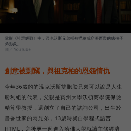
電影《社群網戰》中，溫克沃斯兄弟檔被描繪成穿著西裝的紈褲子
弟形象。
圖／ YouTube
創意被剽竊，與祖克柏的恩怨情仇
今年36歲的的溫克沃斯雙胞胎兄弟可以說是人生
勝利組的代表，父親是賓州大學沃頓商學院保險
精算學教授，還創立了自己的諮詢公司，出生於
書香世家的兩兄弟，13歲時就自學程式語言
HTML，之後更一起進入哈佛大學就讀主修經濟