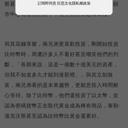
斯甚至沒有自己的車，雖然他們各自都在曼哈頓
訂閱即同意
巨思文化隱私權政策
市中心有自己的房子，但生活仍舊過得簡樸。
與其花錢享樂，兩兄弟更喜歡投資，剛開始投資
比特幣時，周遭許多人不看好甚至嘲笑他們的判
斷，「長期來說，這是一個數十億美元的資產，
但我不知道多久才能到達那裡。」與其立刻致
富，兩兄弟看的是未來趨勢，更願意投入時間耐
心等待。除了比特幣，他們還投資了以太幣，並
認為密碼貨幣正在取代黃金成為稀有商品，泰勒·
溫克沃斯甚至認為比特幣比黃金還要好。