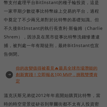
幣支付處理平台BitInstant的種子輪投資，這是
一家早期少數從事比特幣線上交易的平台，過程
中奠定了不少兩兄弟對於比特幣的基礎知識。但
不久後BitInstant的執行長查利·斯倫姆（Charlie
Shrem），因涉及在黑市從事比特幣洗錢慘遭逮
捕，被判處一年有期徒刑，最終BitInstant也宣
告倒閉。
你的改變值得被看見🔥最具全球市場潛能的
➜
創新實踐！立即報名100 MVP，挑戰雙獎肯
定
溫克沃斯兄弟從2012年年底開始購買比特幣，當
時的時空背景從矽谷到華爾街都不太有人投資密