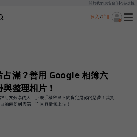
關於我們
廣告合作
內容授權
登入
/
註冊
滿？善用 Google 相簿六
份與整理相片！
、跟朋友分享的人，那麼手機容量不夠肯定是你的惡夢！其實
以幫你自動備份到雲端，而且容量無上限！