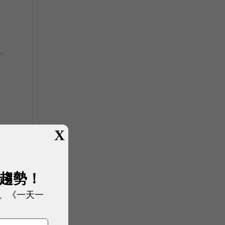
X
展趨勢！
、《一天一