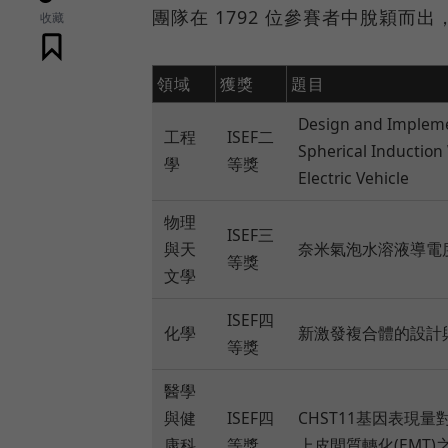
團隊在 1792 位參賽者中脫穎而
收藏
領域
獲獎
題目
Design and Impleme
工程
ISEF二
Spherical Induction
學
等獎
Electric Vehicle
物理
ISEF三
與天
奈米氣泡水溶液導電
等獎
文學
ISEF四
化學
新激發複合體的設計
等獎
醫學
與健
ISEF四
CHST11基因表現
康科
等獎
上皮間質轉化(EMT)