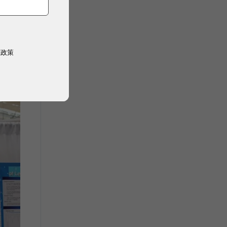
領
樣
，
權政策