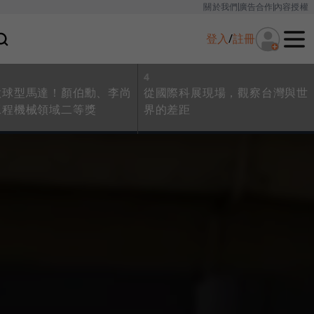
關於我們
廣告合作
內容授權
登入
/
註冊
4
做球型馬達！顏伯勳、李尚
從國際科展現場，觀察台灣與世
工程機械領域二等獎
界的差距