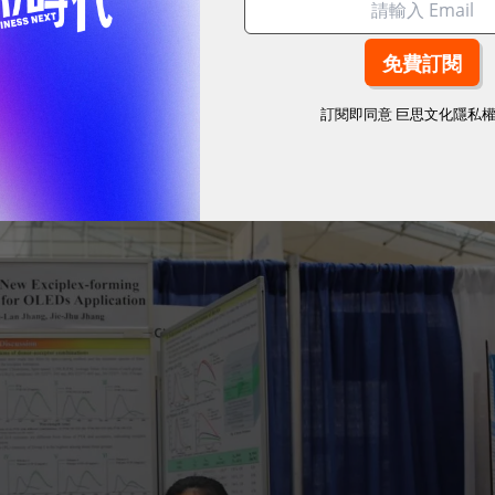
團隊所奪下，分別是以自行研發球型馬達獲得工程機械
義縣教育處的高二自學生）與協同中學的李尚融；而同
楊承叡、許瀚元、王昱淇，受到去年參與學長團隊啟發
訂閱即同意
巨思文化隱私
向研究而得獎。