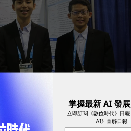
掌握最新 AI 發
物理學科三等獎的楊承叡、許瀚元和王昱淇
圖／ James Huang 攝影
立即訂閱《數位時代》日報
AI》圖解日報