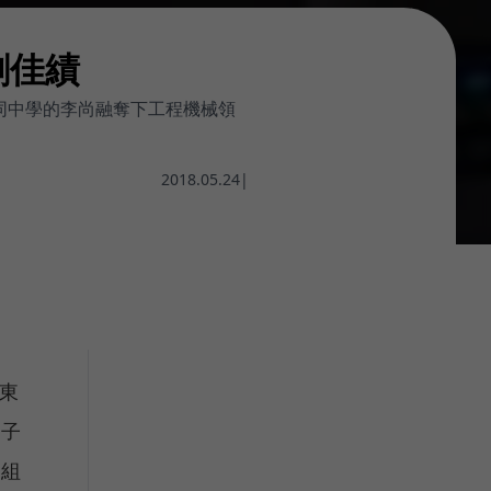
創佳績
協同中學的李尚融奪下工程機械領
2018.05.24
|
國東
分子
 組