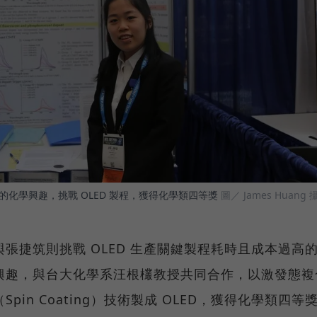
化學興趣，挑戰 OLED 製程，獲得化學類四等獎
圖／ James Huang 
張捷筑則挑戰 OLED 生產關鍵製程耗時且成本過高
興趣，與台大化學系汪根欉教授共同合作，以激發態複
in Coating）技術製成 OLED，獲得化學類四等