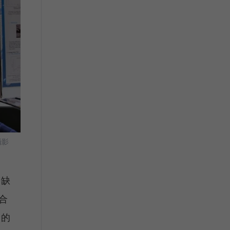
攝影
的缺
合
獎的