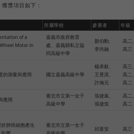
出，獲獎項目如下：
所屬學校
參賽者
年級
ntation of a
嘉義市政府教育
顏伯勳、
高二
 Wheel Motor in
處、嘉義縣私立協
李尚融
高三
同高級中學
楊承叡、
高三
度的測量與應用
國立嘉義高級中學
王昱淇、
高二
許瀚元
高二
臺北市立第一女子
張捷嵐、
高二
與應用
高級中學
張捷筑
高二
量對於肺癌細胞產生
臺北市立第一女子
邱薏安
高三
之影響
高級中學