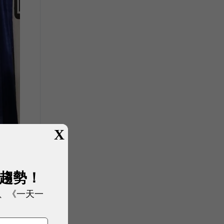
X
展趨勢！
、《一天一