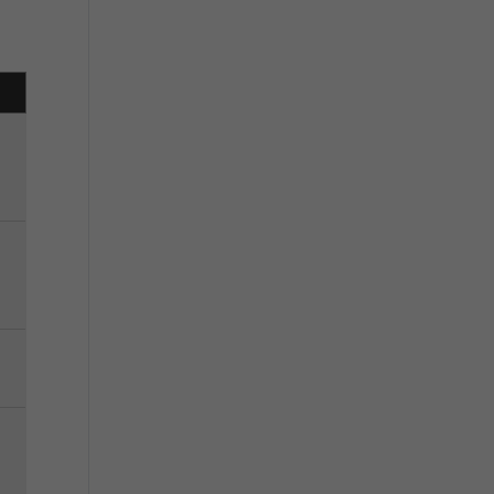
、
、
、
、