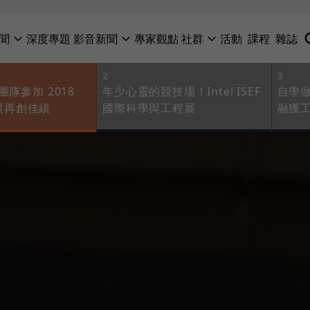
聞
深度專題
影音新聞
專家觀點
社群
活動
課程
雜誌
2
3
隊參加 2018
年少心靈的競技場！Intel ISEF
自學
科展再創佳績
國際科學與工程展
融獲