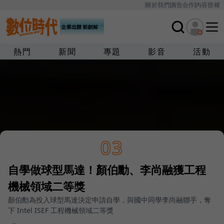
關於我們
廣告合作
內容授權
熱門
新聞
專題
影音
活動
03
自學做球型馬達！顏伯勳、李尚融獲工程
機械領域二等獎
顏伯勳為投入球型馬達決定申請自學，與國中同學李尚融聯手，奪
下 Intel ISEF 工程機械領域二等獎