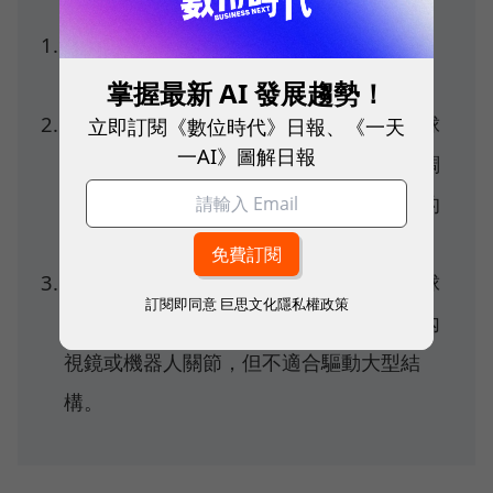
過於複雜的機構設計容易導致馬達尺寸過
大，耗費過多驅動能源。
掌握最新 AI 發展趨勢！
多數球型馬達的驅動以電磁方式為主，但球
立即訂閱《數位時代》日報、《一天
一AI》圖解日報
體內的永久磁鐵與驅動的電磁間除了需要調
教磁力來控制球面摩擦力外，以金屬為主的
球型結構也容易被磁化而發生改變。
目前主流應用是超音波控制壓電震動子在球
訂閱即同意
巨思文化隱私權政策
面上移動，較適合應用在小型裝置，例如內
視鏡或機器人關節，但不適合驅動大型結
構。