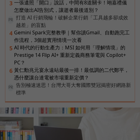
一張遺照「開口」說話，中間有8道關卡！翊嘉禮儀
3
怎麼做出AI告別式，讓逝者最後道別？
打造 AI 行銷飛輪！破解企業行銷「工具越多卻成效
PR
越差」的盲點
Gemini Spark完整教學｜幫你讀Gmail、自動跑完工
4
作流程，3個超實用情境一次看
AI 時代的行動生產力：MSI 如何用「理解情境」的
5
Prestige 14 Flip AI+ 重新定義商務筆電與 Copilot+
PC？
黃仁勳兆元宴永遠站最後一排！最低調的二代鄭平，
6
憑什麼讓台達電被市場重新定價？
告別極速迷思！台灣大哥大奪國際雙冠揭密好網路新
PR
標準