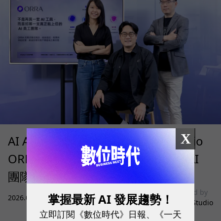
X
AI Agent 時代來了！SUPER 8 Studio
ORRA 如何讓企業快速招募、治理 AI
團隊？
sponsored by
掌握最新 AI 發展趨勢！
2026.08.05
|
雲端運算與服務
SUPER 8 Studio
立即訂閱《數位時代》日報、《一天