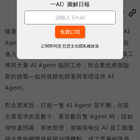
一AI》圖解日報
分享
隨著微軟、Google、AWS 等巨頭紛紛喊出「AI
Agent將接管工作流程」，企業營運已正式宣告
訂閱即同意
巨思文化隱私權政策
進入 AI 代理人時代。在可預見的未來，真人員工
將與大量 AI Agent 協同工作，而企業也將面臨
新的挑戰—如何規模化部署與管理這些 AI
Agent。
對企業來說，打造一隻 AI Agent 並不難，但當
企業需求的是數十、甚至數百隻 Agent 時，該如
何快速招募、有效管理，並確保每位 AI 員工都遵
循企業的權限規範與治理機制，成了普遍的落地