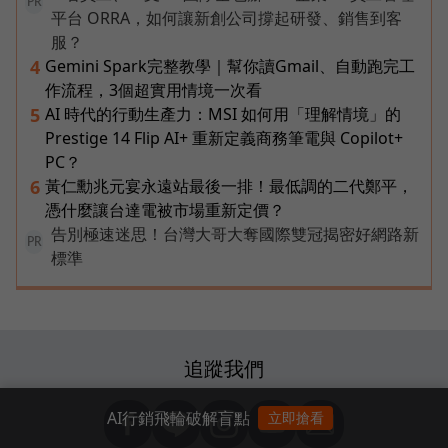
PR
平台 ORRA，如何讓新創公司撐起研發、銷售到客
服？
Gemini Spark完整教學｜幫你讀Gmail、自動跑完工
4
作流程，3個超實用情境一次看
AI 時代的行動生產力：MSI 如何用「理解情境」的
5
Prestige 14 Flip AI+ 重新定義商務筆電與 Copilot+
PC？
黃仁勳兆元宴永遠站最後一排！最低調的二代鄭平，
6
憑什麼讓台達電被市場重新定價？
告別極速迷思！台灣大哥大奪國際雙冠揭密好網路新
PR
標準
追蹤我們
AI行銷飛輪破解盲點
立即搶看