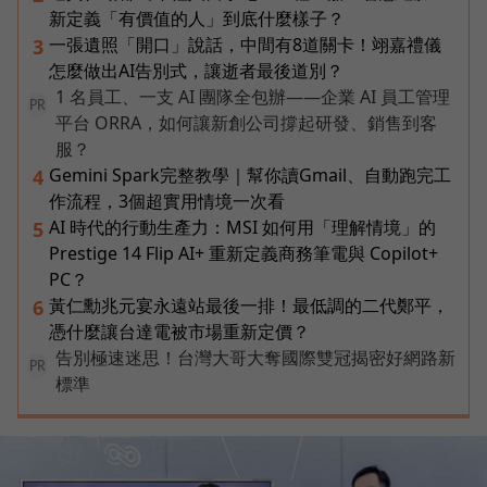
新定義「有價值的人」到底什麼樣子？
一張遺照「開口」說話，中間有8道關卡！翊嘉禮儀
3
怎麼做出AI告別式，讓逝者最後道別？
1 名員工、一支 AI 團隊全包辦——企業 AI 員工管理
PR
平台 ORRA，如何讓新創公司撐起研發、銷售到客
服？
Gemini Spark完整教學｜幫你讀Gmail、自動跑完工
4
作流程，3個超實用情境一次看
AI 時代的行動生產力：MSI 如何用「理解情境」的
5
Prestige 14 Flip AI+ 重新定義商務筆電與 Copilot+
PC？
黃仁勳兆元宴永遠站最後一排！最低調的二代鄭平，
6
憑什麼讓台達電被市場重新定價？
告別極速迷思！台灣大哥大奪國際雙冠揭密好網路新
PR
標準