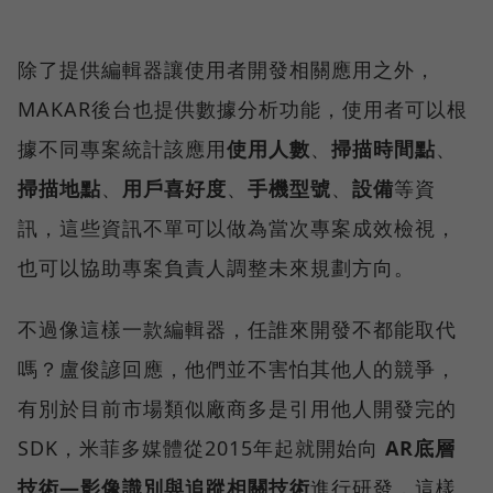
除了提供編輯器讓使用者開發相關應用之外，
MAKAR後台也提供數據分析功能，使用者可以根
據不同專案統計該應用
使用人數
、
掃描時間點
、
掃描地點
、
用戶喜好度
、
手機型號
、
設備
等資
訊，這些資訊不單可以做為當次專案成效檢視，
也可以協助專案負責人調整未來規劃方向。
不過像這樣一款編輯器，任誰來開發不都能取代
嗎？盧俊諺回應，他們並不害怕其他人的競爭，
有別於目前市場類似廠商多是引用他人開發完的
SDK，米菲多媒體從2015年起就開始向
AR底層
技術—影像識別與追蹤相關技術
進行研發，這樣