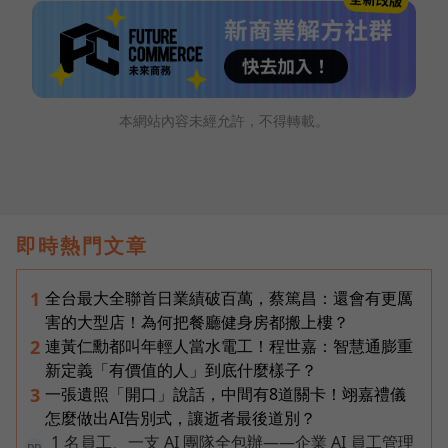
本網站內容未經允許，不得轉載。
即時熱門文章
全台最大全聯首日業績破百萬，蔡篤昌：還會有更厲
1
害的大型店！為何把餐廳健身房都搬上樓？
連黃仁勳都叫年輕人當水電工！程世嘉：智慧通膨重
2
新定義「有價值的人」到底什麼樣子？
一張遺照「開口」說話，中間有8道關卡！翊嘉禮儀
3
怎麼做出AI告別式，讓逝者最後道別？
1 名員工、一支 AI 團隊全包辦——企業 AI 員工管理