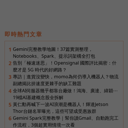
即時熱門文章
Gemini完整教學地圖！37篇實測整理，
1
Notebooks、Spark、提示詞架構全打包
告別「極速迷思」！Opensignal 國際評比揭密：什
2
麼才是 5G 時代的好網路？
專訪｜進貨沒變快，momo為何仍導入機器人？物流
3
副總揭比拚速度更棘手的缺工難題
全球AI伺服器幾乎都靠台廠做！鴻海、廣達、緯穎⋯
4
19檔AI基建概念股全拆解
黃仁勳再喊下一波AI浪潮是機器人！輝達Jetson
5
Thor台鏈名單曝光，這些可望成受惠族群
Gemini Spark完整教學｜幫你讀Gmail、自動跑完工
6
作流程，3個超實用情境一次看