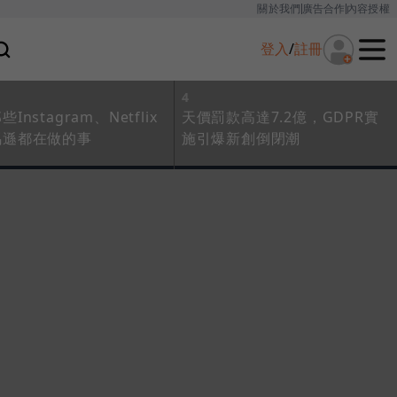
關於我們
廣告合作
內容授權
登入
/
註冊
4
Instagram、Netflix
天價罰款高達7.2億，GDPR實
馬遜都在做的事
施引爆新創倒閉潮