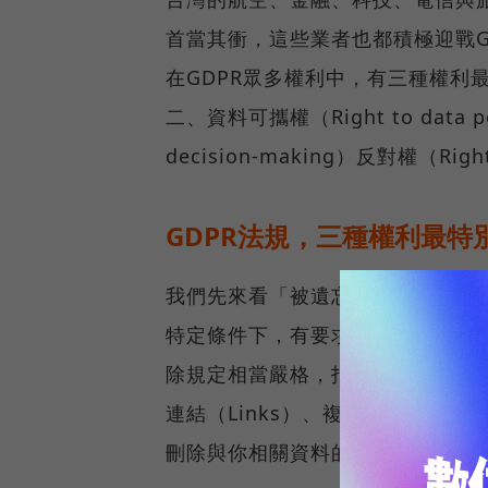
首當其衝，這些業者也都積極迎戰G
在GDPR眾多權利中，有三種權利最為特別
二、資料可攜權（Right to data 
decision-making）反對權（Right
GDPR法規，三種權利最特
我們先來看「被遺忘權」。歐盟對於被遺
特定條件下，有要求資料控制者（Dat
除規定相當嚴格，指的是資料當事
連結（Links）、複本（Copy）或
刪除與你相關資料的權利。