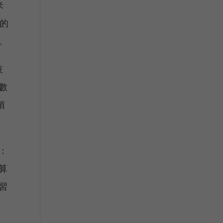
米
們的
。
技
數
須
：
算
習