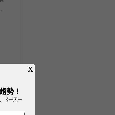
，
，
X
在
的刪
的
展趨勢！
擎
、《一天一