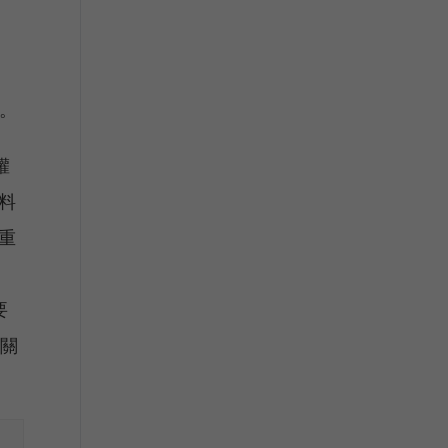
心。
權
料
重
要
相關