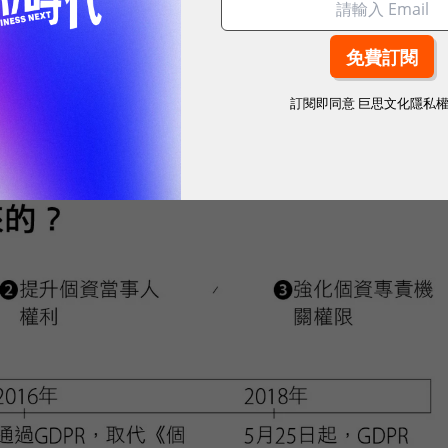
市場潛能的創新實踐！立即報名100 MVP，挑戰雙獎肯
訂閱即同意
巨思文化隱私