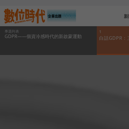
新
專題列表
1
GDPR——個資冷感時代的新啟蒙運動
白話GDPR