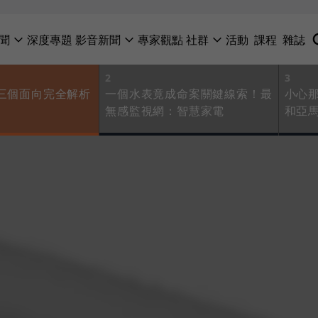
聞
深度專題
影音新聞
專家觀點
社群
活動
課程
雜誌
2
3
：三個面向完全解析
一個水表竟成命案關鍵線索！最
小心那些
無感監視網：智慧家電
和亞