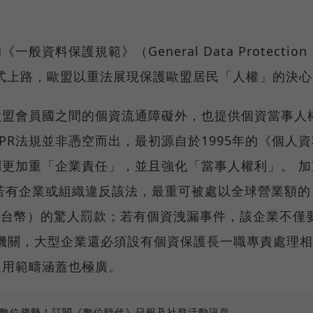
資料保護規範》（General Data Protection
PR）正式上路，歐盟以重法展現保護歐盟居民「人權」的決
歐盟會員國之間的個資流通障礙外，也提供個資當事人
PR法規並非憑空而出，最初源自於1995年的《個人資
則更加重「企業責任」，並且強化「當事人權利」。 加
若有企業或組織違反該法，最重可被處以全球營業額的
元新台幣）的驚人罰款；若有個資洩漏事件，該企業不僅
管機關，大型企業還必須設有個資保護長一職專責處理
適用範疇涵蓋也極廣。
、數位趨勢！訂閱《數位時代》日報及社群活動訊息