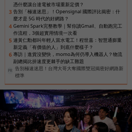
憑什麼讓台達電被市場重新定價？
告別「極速迷思」！Opensignal 國際評比揭密：什
3
麼才是 5G 時代的好網路？
Gemini Spark完整教學｜幫你讀Gmail、自動跑完工
4
作流程，3個超實用情境一次看
連黃仁勳都叫年輕人當水電工！程世嘉：智慧通膨重
5
新定義「有價值的人」到底什麼樣子？
專訪｜進貨沒變快，momo為何仍導入機器人？物流
6
副總揭比拚速度更棘手的缺工難題
告別極速迷思！台灣大哥大奪國際雙冠揭密好網路新
PR
標準