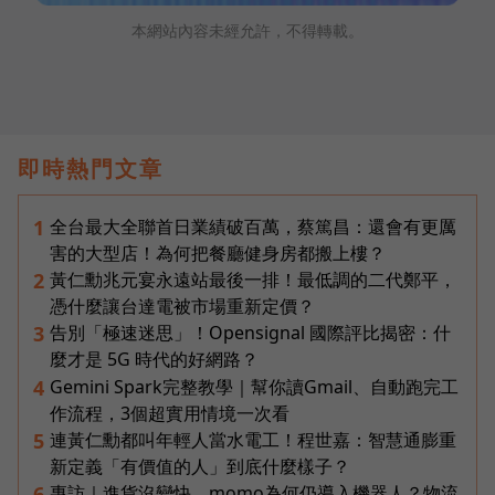
本網站內容未經允許，不得轉載。
即時熱門文章
全台最大全聯首日業績破百萬，蔡篤昌：還會有更厲
1
害的大型店！為何把餐廳健身房都搬上樓？
黃仁勳兆元宴永遠站最後一排！最低調的二代鄭平，
2
憑什麼讓台達電被市場重新定價？
告別「極速迷思」！Opensignal 國際評比揭密：什
3
麼才是 5G 時代的好網路？
Gemini Spark完整教學｜幫你讀Gmail、自動跑完工
4
作流程，3個超實用情境一次看
連黃仁勳都叫年輕人當水電工！程世嘉：智慧通膨重
5
新定義「有價值的人」到底什麼樣子？
專訪｜進貨沒變快，momo為何仍導入機器人？物流
6