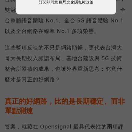
訂閱即同意
巨思文化隱私權政策
雙冠王，同時，包辦全台整體影音體驗 No.1、全
台整體語音體驗 No.1、全台 5G 語音體驗 No.1
以及全台網路在線率 No.1 多項榮譽。
這些獎項反映的不只是網路順暢，更代表台灣大
哥大長期投入頻譜布局、基地台建設與 5G 技術
整合所累積的成果，也讓外界重新思考：究竟什
麼才是真正的好網路？
真正的好網路，比的是長期穩定、而非
單點測速
答案，就藏在 Opensignal 最具代表性的兩項評