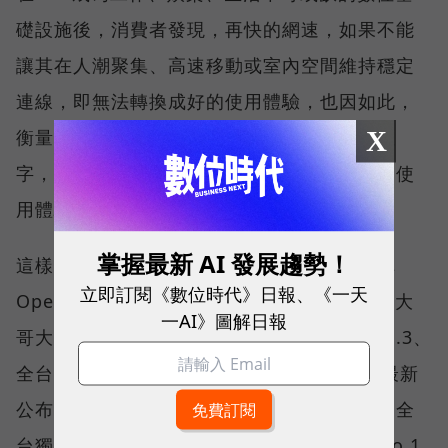
礎設施後，消費者發現，再快的網速，如果不能
讓其在人潮聚集、高速移動或室內空間維持穩定
連線，即無法轉換成好的使用體驗，也因如此，
X
衡量「好網路」的標準，也逐漸從追求測速數
字，轉向任何時間、任何地點都能穩定連線的使
用體驗。
掌握最新 AI 發展趨勢！
這樣的轉變，也反映在國際權威網路分析機構
立即訂閱《數位時代》日報、《一天
Opensignal 公布的評比結果。今年初，台灣大
一AI》圖解日報
哥大不僅率先奪下「 4G／5G 在線率全球 No.3、
全台 No.1 」國際級榮譽，在 Opensignal 最新
公布的台灣行動網路體驗報告中，更一舉斬獲全
台獨有的「可靠性體驗」與「品質一致性」No.1