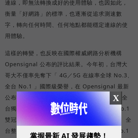
連線，即無法轉換成好的使用體驗，也因如此，
衡量「好網路」的標準，也逐漸從追求測速數
字，轉向任何時間、任何地點都能穩定連線的使
用體驗。
這樣的轉變，也反映在國際權威網路分析機構
Opensignal 公布的評比結果。今年初，台灣大
哥大不僅率先奪下「 4G／5G 在線率全球 No.3、
全台 No.1 」國際級榮譽，在 Opensignal 最新
X
公布的台灣行動網路體驗報告中，更一舉斬獲全
台獨有的「可靠性體驗」與「品質一致性」No.1
雙冠王，同時，包辦全台整體影音體驗 No.1、全
台整體語音體驗 No.1、全台 5G 語音體驗 No.1
掌握最新 AI 發展趨勢！