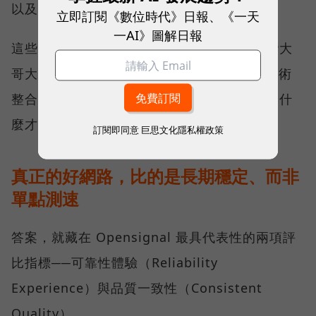
以及全台網路在線率 No.1 多項榮譽。
立即訂閱《數位時代》日報、《一天
一AI》圖解日報
這些獎項反映的不只是網路順暢，更代表台灣大
哥大長期投入頻譜布局、基地台建設與 5G 技術
整合所累積的成果，也讓外界重新思考：究竟什
麼才是真正的好網路？
訂閱即同意
巨思文化隱私權政策
真正的好網路，比的是長期穩定、而非
單點測速
答案，就藏在 Opensignal 最具代表性的兩項評
比指標──可靠性體驗（Reliability
Experience）與品質一致性（Consistent
Quality）。