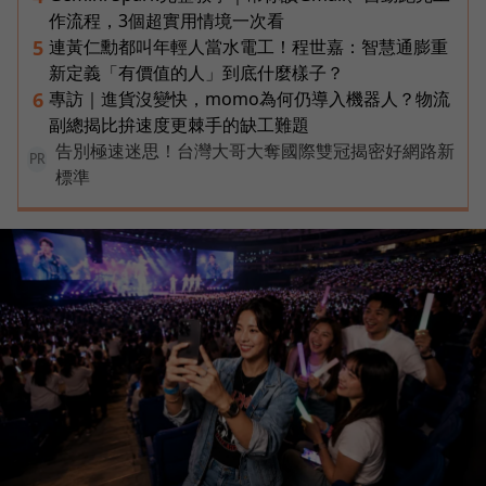
作流程，3個超實用情境一次看
連黃仁勳都叫年輕人當水電工！程世嘉：智慧通膨重
5
新定義「有價值的人」到底什麼樣子？
專訪｜進貨沒變快，momo為何仍導入機器人？物流
6
副總揭比拚速度更棘手的缺工難題
告別極速迷思！台灣大哥大奪國際雙冠揭密好網路新
PR
標準