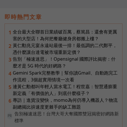
即時熱門文章
全台最大全聯首日業績破百萬，蔡篤昌：還會有更厲
1
害的大型店！為何把餐廳健身房都搬上樓？
黃仁勳兆元宴永遠站最後一排！最低調的二代鄭平，
2
憑什麼讓台達電被市場重新定價？
告別「極速迷思」！Opensignal 國際評比揭密：什
3
麼才是 5G 時代的好網路？
Gemini Spark完整教學｜幫你讀Gmail、自動跑完工
4
作流程，3個超實用情境一次看
連黃仁勳都叫年輕人當水電工！程世嘉：智慧通膨重
5
新定義「有價值的人」到底什麼樣子？
專訪｜進貨沒變快，momo為何仍導入機器人？物流
6
副總揭比拚速度更棘手的缺工難題
告別極速迷思！台灣大哥大奪國際雙冠揭密好網路新
PR
標準