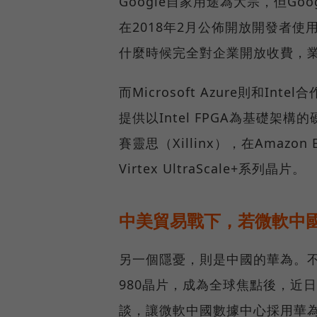
Google自家用途為大宗，但Go
在2018年2月公佈開放開發者使用
什麼時候完全對企業開放收費，
而Microsoft Azure則和Int
提供以Intel FPGA為基礎架
賽靈思（Xillinx），在Amazon E
Virtex UltraScale+系列晶片。
中美貿易戰下，若微軟中
另一個隱憂，則是中國的華為。不過
980晶片，成為全球焦點後，近日美
談，讓微軟中國數據中心採用華為