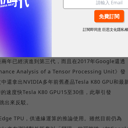
是跟著應用需求做產品。而這也是為什麼這些科技大廠
訂閱即同意
巨思文化隱私
2016首次亮相的ASIC晶片Cloud TPU，供雲端運算
年已經演進到第三代，而且在2017年Google還透
nce Analysis of a Tensor Processing Unit》發
拿出NVIDIA多年前舊產品Tesla K80 GPU和最
速度快Tesla K80 GPU15至30倍，此舉引發
地跳出來反駁。
Edge TPU，供邊緣運算的推論使用。雖然目前仍為