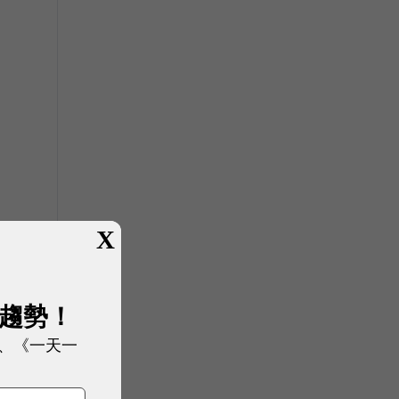
X
展趨勢！
、《一天一