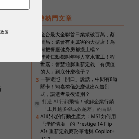
即時熱門文章
權政策
全台最大全聯首日業績破百萬，蔡
1
篤昌：還會有更厲害的大型店！為
何把餐廳健身房都搬上樓？
連黃仁勳都叫年輕人當水電工！程
2
世嘉：智慧通膨重新定義「有價值
的人」到底什麼樣子？
一張遺照「開口」說話，中間有8道
3
關卡！翊嘉禮儀怎麼做出AI告別
新
式，讓逝者最後道別？
打造 AI 行銷飛輪！破解企業行銷
PR
「工具越多卻成效越差」的盲點
AI 時代的行動生產力：MSI 如何用
4
「理解情境」的 Prestige 14 Flip
AI+ 重新定義商務筆電與 Copilot+
PC？