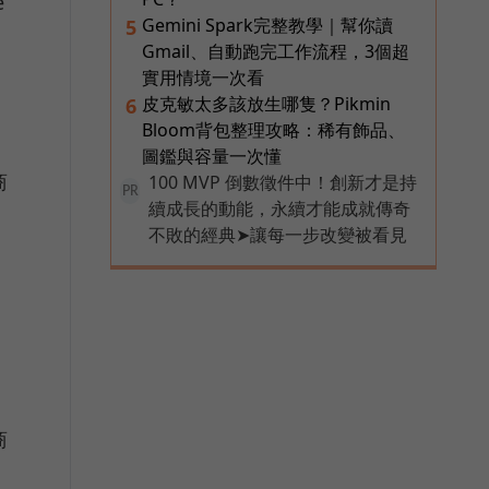
e
Gemini Spark完整教學｜幫你讀
5
，
Gmail、自動跑完工作流程，3個超
實用情境一次看
皮克敏太多該放生哪隻？Pikmin
6
Bloom背包整理攻略：稀有飾品、
圖鑑與容量一次懂
商
100 MVP 倒數徵件中！創新才是持
PR
續成長的動能，永續才能成就傳奇
不敗的經典➤讓每一步改變被看見
商