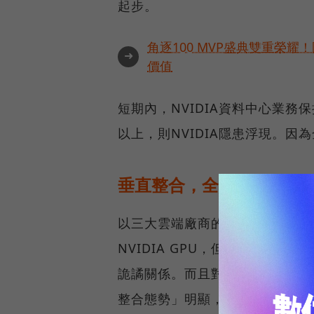
起步。
角逐100 MVP盛典雙重榮
➜
價值
短期內，NVIDIA資料中心業務
以上，則NVIDIA隱患浮現。
垂直整合，全球前七大資
以三大雲端廠商的Google、Mic
NVIDIA GPU，但也都有「
詭譎關係。而且對這些雲端大廠
整合態勢」明顯，半導體晶片將從一般