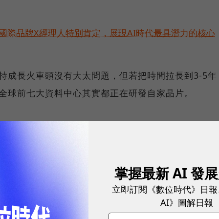
耀！國際品牌X經理人特別肯定，展現AI時代最具潛力的核心
保持成長火車頭沒有大太問題，但若把時間拉長到3-5年
因為全球前七大資料中心其實都正在研發自家晶片。
料中心都有「異心」
rosoft與Amazon的資料中心來說，目前都採用
掌握最新 AI 發
異心」，各自研發「非」GPU晶片，彼此保持競爭又合作的
立即訂閱《數位時代》日報
來說，自研晶片不會僅是嘗試，而是一種趨勢，「垂直
AI》圖解日報
通用走向「Domain Specific（特定領域）」用