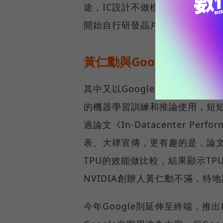
途，IC設計不做標準化產品，而
開始自行研發晶片的主因。
黃仁勳與Google的口水戰
其中又以Google的態度最為明顯，
的機器學習訓練和推論使用，短短兩
過論文《In-Datacenter Performa
表、大肆宣傳，更有趣的是，論文中還
TPU的效能做比較，結果顯示TPU的
NVIDIA創辦人黃仁勳不滿，特
今年Google則延伸至終端，推出