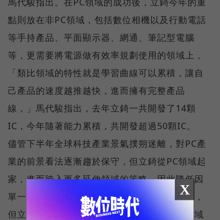
馬代駿指出。在PC領域的成功後，立錡今年的重
點則放在非PC領域，包括數位相機以及行動電話
等手持產品、平面顯示器、網通、筆記型電腦
等，更需要將電源做有效率規劃使用的領域上，
「類比領域的特性就是學習曲線可以累積，讓自
己產品的速度越推越快，進而擁有完整產品
線，」馬代駿指出，去年立錡一共開發了14顆
IC，今年隨著能力累積，共開發超過50顆IC。
儘管下半年全球科技產業景氣撲朔迷離，對PC產
業的前景看法逐漸趨於保守，但立錡從PC領域起
家，進而跨入更多延伸領域的策略，因此降低因
X
單一產業劇烈波動造成的傷害；儘管挑戰仍高，
但立錡每一小步的突破，對台灣電源管理IC領域