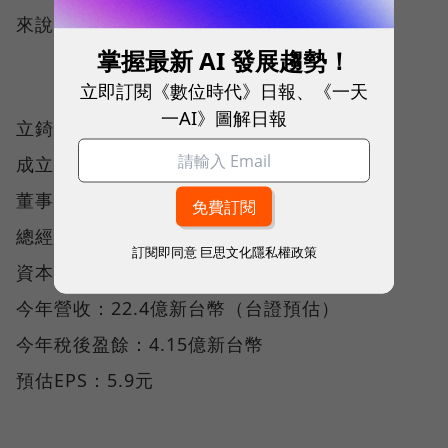
來說，都將是一次重要的里程碑。
掌握最新 AI 發展趨勢！
立即訂閱《數位時代》日報、《一天
一AI》圖解日報
立錡小檔案
成立時間：1998年
董事長：邰中和
總經理：謝叔亮
訂閱即同意
巨思文化隱私權政策
資本額：7.03億新台幣
今年營收：22.4億新台幣（台證預估）
今年稅後盈餘：4.15億新台幣
預估EPS：5.9元