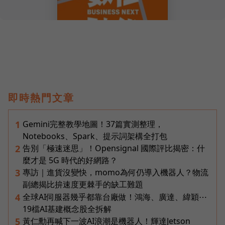
即時熱門文章
Gemini完整教學地圖！37篇實測整理，
1
Notebooks、Spark、提示詞架構全打包
告別「極速迷思」！Opensignal 國際評比揭密：什
2
麼才是 5G 時代的好網路？
專訪｜進貨沒變快，momo為何仍導入機器人？物流
3
副總揭比拚速度更棘手的缺工難題
全球AI伺服器幾乎都靠台廠做！鴻海、廣達、緯穎⋯
4
19檔AI基建概念股全拆解
黃仁勳再喊下一波AI浪潮是機器人！輝達Jetson
5