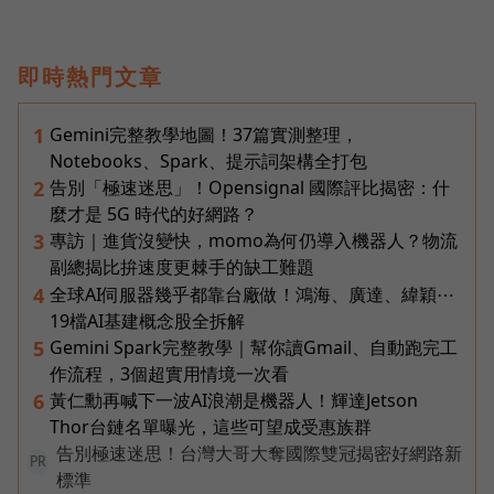
即時熱門文章
Gemini完整教學地圖！37篇實測整理，
1
Notebooks、Spark、提示詞架構全打包
告別「極速迷思」！Opensignal 國際評比揭密：什
2
麼才是 5G 時代的好網路？
專訪｜進貨沒變快，momo為何仍導入機器人？物流
3
副總揭比拚速度更棘手的缺工難題
全球AI伺服器幾乎都靠台廠做！鴻海、廣達、緯穎⋯
4
19檔AI基建概念股全拆解
Gemini Spark完整教學｜幫你讀Gmail、自動跑完工
5
作流程，3個超實用情境一次看
黃仁勳再喊下一波AI浪潮是機器人！輝達Jetson
6
Thor台鏈名單曝光，這些可望成受惠族群
告別極速迷思！台灣大哥大奪國際雙冠揭密好網路新
PR
標準