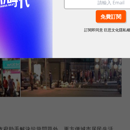
雖然成功減少垃圾總量，但卻
反而衍生垃圾袋汙染
等額
以價制量」，
透過提高隨水費代徵的清除處理費藉以降
「有感」，效果有限
。
訂閱即同意
巨思文化隱私
成為政府助手解決垃圾問題外，更方便城市居民生活。