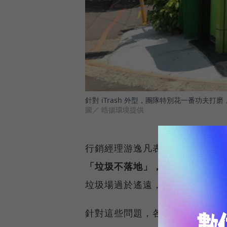
針對 iTrash 外型，團隊特別花一番功
圖／ 晧揚環境提供
行銷經理游逸凡表示，目前各縣
「垃圾不落地」，虛耗過多時間
垃圾場過於遙遠，部分市民
亂丟
針對這些問題，各縣市政府不斷發