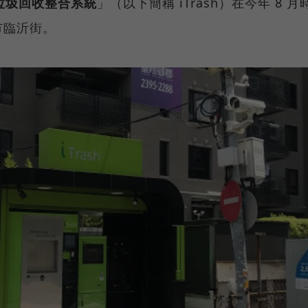
—垃圾回收整合系統
」（以下簡稱 iTrash）在今年 8 月
市臨沂街。