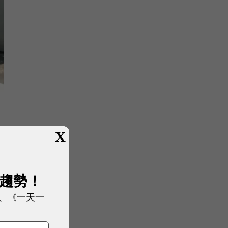
X
展趨勢！
、《一天一