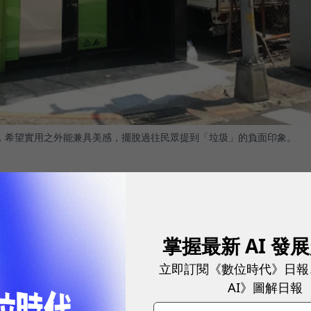
夫打磨，希望實用之外能兼具美感，擺脫過往民眾提到「垃圾」的負面印象。
市政府在垃圾處理方面存有幾大問題：第一、
為了達到
、人力、車輛成本
；第二、因無法配合出車時間或距離
掌握最新 AI 發
垃圾引起汙染破壞環境
；第三、
垃圾分類不確實
。
立即訂閱《數位時代》日報
AI》圖解日報
想各式策略因應，如台北市、新北市早在 2010 就祭