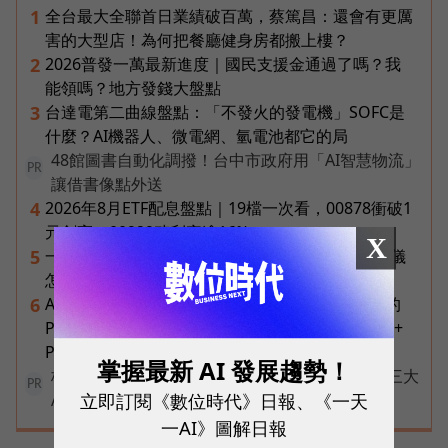
全台最大全聯首日業績破百萬，蔡篤昌：還會有更厲
1
害的大型店！為何把餐廳健身房都搬上樓？
2026普發一萬最新進度｜國民支援金通過了嗎？我
2
能領嗎？地方發錢大盤點
台達電第二曲線盤點：「不發火的發電機」SOFC是
3
什麼？AI機器人、微電網、氫電池都它的局
48館圖書自動化調撥！台中市政府用「AI智慧物流」
PR
讓借書像點外送
2026年8月ETF配息盤點｜19檔一次看，00878衝破1
4
元創高、00929殖利率逾16%
X
一張遺照「開口」說話，中間有8道關卡！翊嘉禮儀
5
怎麼做出AI告別式，讓逝者最後道別？
AI 時代的行動生產力：MSI 如何用「理解情境」的
6
Prestige 14 Flip AI+ 重新定義商務筆電與 Copilot+
PC？
掌握最新 AI 發展趨勢！
核保快六成、理賠判讀再加速！富邦人壽如何用三大
PR
立即訂閱《數位時代》日報、《一天
AI助理重塑保險服務？
一AI》圖解日報