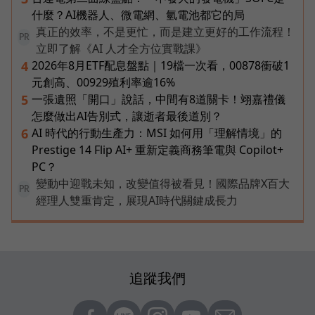
什麼？AI機器人、微電網、氫電池都它的局
真正的效率，不是更忙，而是建立更好的工作流程！
PR
立即了解《AI 人才全方位實戰課》
2026年8月ETF配息盤點｜19檔一次看，00878衝破1
4
元創高、00929殖利率逾16%
一張遺照「開口」說話，中間有8道關卡！翊嘉禮儀
5
怎麼做出AI告別式，讓逝者最後道別？
AI 時代的行動生產力：MSI 如何用「理解情境」的
6
Prestige 14 Flip AI+ 重新定義商務筆電與 Copilot+
PC？
變動中迎戰未知，改變值得被看見！國際品牌X百大
PR
經理人雙重肯定，展現AI時代關鍵成長力
追蹤我們