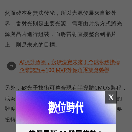
然而矽本身無法發光，所以光源發展來自於外
界，雷射光則是主要光源。需藉由封裝方式將光
源與晶片進行組裝，而將雷射直接整合到晶片
上，則是未來的目標。
AI提升效率，永續決定未來！全球永續指標
➜
企業認證☀️100 MVP等你角逐雙獎榮譽
另外，矽光子技術可整合現有半導體CMOS製程，
X
成為業界頗受矚目的研究方向，但矽光子技術的
難度在於，整合半導體技術和光學技術，仍需要
扭轉部分技術開發的思維與製程。