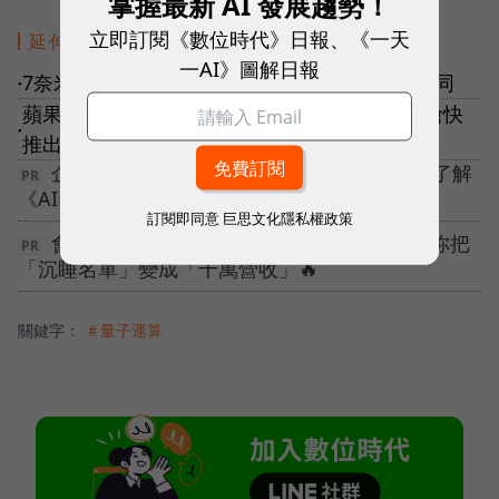
掌握最新 AI 發展趨勢！
立即訂閱《數位時代》日報、《一天
延伸閱讀
一AI》圖解日報
7奈米製程大亂鬥，台積電與三星技術訴求各不同
●
蘋果5G版iPhone有影，Intel旗下5G基頻晶片搶快
●
推出
企業搶單，從建立跨境工作流程開始！立即了解
《AI 人才全方位實戰課》
訂閱即同意
巨思文化隱私權政策
會員很多卻不回購？10/14 電通高階顧問教你把
「沉睡名單」變成「千萬營收」🔥
關鍵字：
＃量子運算