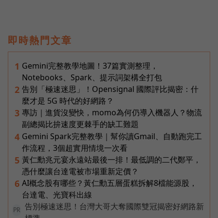
即時熱門文章
Gemini完整教學地圖！37篇實測整理，
1
Notebooks、Spark、提示詞架構全打包
告別「極速迷思」！Opensignal 國際評比揭密：什
2
麼才是 5G 時代的好網路？
專訪｜進貨沒變快，momo為何仍導入機器人？物流
3
副總揭比拚速度更棘手的缺工難題
Gemini Spark完整教學｜幫你讀Gmail、自動跑完工
4
作流程，3個超實用情境一次看
黃仁勳兆元宴永遠站最後一排！最低調的二代鄭平，
5
憑什麼讓台達電被市場重新定價？
AI概念股有哪些？黃仁勳五層蛋糕拆解8檔能源股，
6
台達電、光寶科出線
告別極速迷思！台灣大哥大奪國際雙冠揭密好網路新
PR
標準