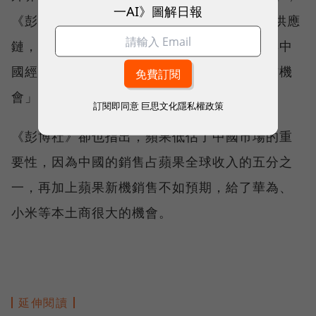
一AI》圖解日報
《彭博社》報導，製造iPhone和iPad的重要供應
鏈，都位在中國，若禁售令持續，將嚴重影響中
國經濟，「畢竟蘋果在中國創造了五百萬工作機
會」，蘋果表示。
訂閱即同意
巨思文化隱私權政策
《彭博社》卻也指出，蘋果低估了中國市場的重
要性，因為中國的銷售占蘋果全球收入的五分之
一，再加上蘋果新機銷售不如預期，給了華為、
小米等本土商很大的機會。
延伸閱讀