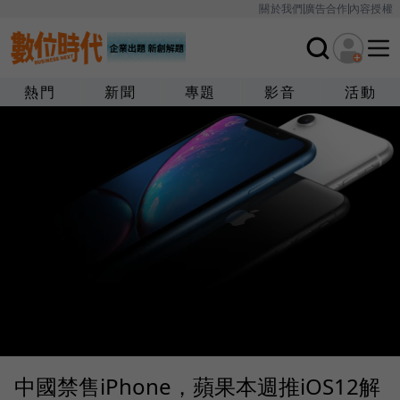
關於我們
廣告合作
內容授權
熱門
新聞
專題
影音
活動
中國禁售iPhone，蘋果本週推iOS12解