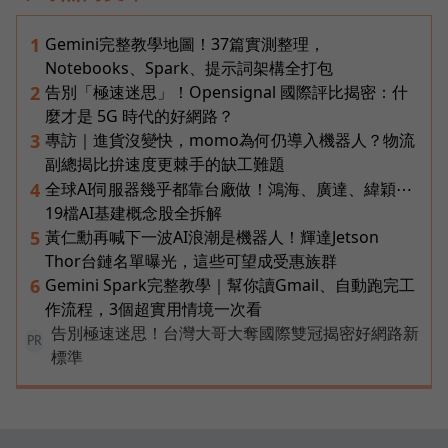
Gemini完整教學地圖！37篇實測整理，
1
Notebooks、Spark、提示詞架構全打包
告別「極速迷思」！Opensignal 國際評比揭密：什
2
麼才是 5G 時代的好網路？
專訪｜進貨沒變快，momo為何仍導入機器人？物流
3
副總揭比拚速度更棘手的缺工難題
全球AI伺服器幾乎都靠台廠做！鴻海、廣達、緯穎⋯
4
19檔AI基建概念股全拆解
黃仁勳再喊下一波AI浪潮是機器人！輝達Jetson
5
Thor台鏈名單曝光，這些可望成受惠族群
Gemini Spark完整教學｜幫你讀Gmail、自動跑完工
6
作流程，3個超實用情境一次看
告別極速迷思！台灣大哥大奪國際雙冠揭密好網路新
PR
標準