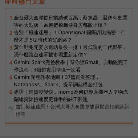
即時熱門文章
全台最大全聯首日業績破百萬，蔡篤昌：還會有更厲
1
害的大型店！為何把餐廳健身房都搬上樓？
告別「極速迷思」！Opensignal 國際評比揭密：什
2
麼才是 5G 時代的好網路？
黃仁勳兆元宴永遠站最後一排！最低調的二代鄭平，
3
憑什麼讓台達電被市場重新定價？
Gemini Spark完整教學｜幫你讀Gmail、自動跑完工
4
作流程，3個超實用情境一次看
Gemini完整教學地圖！37篇實測整理，
5
Notebooks、Spark、提示詞架構全打包
專訪｜進貨沒變快，momo為何仍導入機器人？物流
6
副總揭比拚速度更棘手的缺工難題
告別極速迷思！台灣大哥大奪國際雙冠揭密好網路新
PR
標準