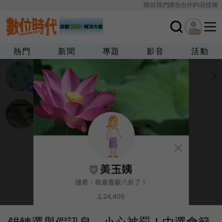
關於我們
廣告合作
內容授權
熱門
新聞
專題
影音
活動
錯轉選舉假訊息，小心被罰！中選會籲