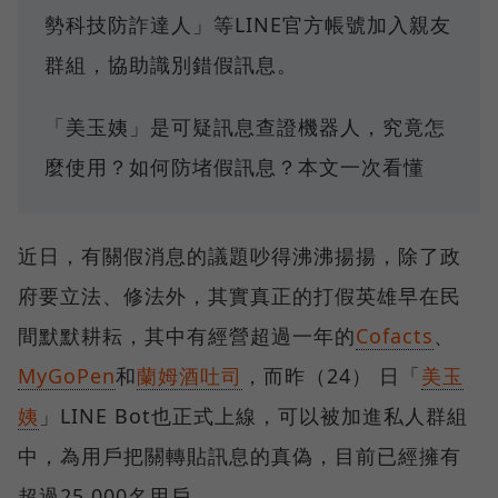
勢科技防詐達人」等LINE官方帳號加入親友
群組，協助識別錯假訊息。
「美玉姨」是可疑訊息查證機器人，究竟怎
麼使用？如何防堵假訊息？本文一次看懂
近日，有關假消息的議題吵得沸沸揚揚，除了政
府要立法、修法外，其實真正的打假英雄早在民
間默默耕耘，其中有經營超過一年的
Cofacts
、
MyGoPen
和
蘭姆酒吐司
，而昨（24） 日「
美玉
姨
」LINE Bot也正式上線，可以被加進私人群組
中，為用戶把關轉貼訊息的真偽，目前已經擁有
超過25,000名用戶。