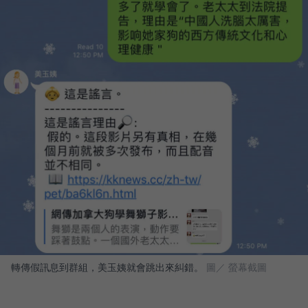
轉傳假訊息到群組，美玉姨就會跳出來糾錯。
圖／ 螢幕截圖