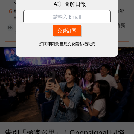
一AI》圖解日報
Notebooks、Spark、提示詞架構全打包
專訪｜進貨沒變快，momo為何仍導入機器人？物流
6
副總揭比拚速度更棘手的缺工難題
告別極速迷思！台灣大哥大奪國際雙冠揭密好網路新
PR
標準
訂閱即同意
巨思文化隱私權政策
告別「極速迷思」！Opensignal 國際