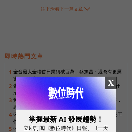
往下滑看下一篇文章
即時熱門文章
全台最大全聯首日業績破百萬，蔡篤昌：還會有更厲
1
害的大型店！為何把餐廳健身房都搬上樓？
X
告別「極速迷思」！Opensignal 國際評比揭密：什
2
麼才是 5G 時代的好網路？
黃仁勳兆元宴永遠站最後一排！最低調的二代鄭平，
3
憑什麼讓台達電被市場重新定價？
Gemini Spark完整教學｜幫你讀Gmail、自動跑完工
4
掌握最新 AI 發展趨勢！
作流程，3個超實用情境一次看
立即訂閱《數位時代》日報、《一天
Gemini完整教學地圖！37篇實測整理，
5