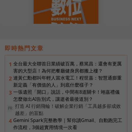
即時熱門文章
全台最大全聯首日業績破百萬，蔡篤昌：還會有更厲
1
害的大型店！為何把餐廳健身房都搬上樓？
連黃仁勳都叫年輕人當水電工！程世嘉：智慧通膨重
2
新定義「有價值的人」到底什麼樣子？
一張遺照「開口」說話，中間有8道關卡！翊嘉禮儀
3
怎麼做出AI告別式，讓逝者最後道別？
打造 AI 行銷飛輪！破解企業行銷「工具越多卻成效
PR
越差」的盲點
Gemini Spark完整教學｜幫你讀Gmail、自動跑完工
4
作流程，3個超實用情境一次看