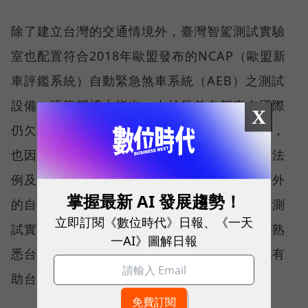
除了建立台灣的交通情境外，臺灣智駕測試實驗
室也配置符合2018年歐盟發布的NCAP（歐盟新
車評鑑系統）自動緊急煞車系統（AEB）之測試
設備。張龍耀博士指出，由於目前自駕車在國際
X
仍欠缺統一及公認的測試標準或國際認證機構，
也因此目前臺灣智駕測試實驗室先按台灣道路法
例及歐美準則訂立測試標準，一來未來若有國外
掌握最新 AI 發展趨勢！
的自駕車想要進入台灣市場，可先到臺灣智駕測
立即訂閱《數位時代》日報、《一天
試實驗室進行測試，讓國外廠商可透過測試場熟
一AI》圖解日報
悉台灣路況特色，二來透過測試歐洲標準，也有
助台灣銜接國際供應鏈。