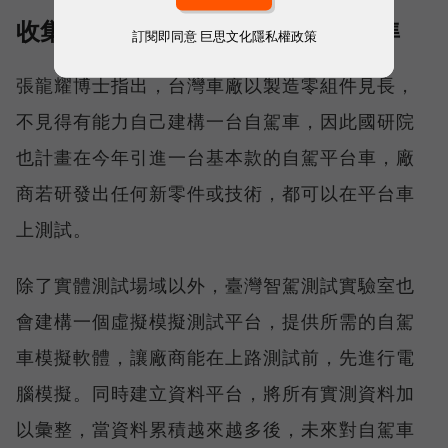
收集實測資料，建立台灣自駕車標準
訂閱即同意
巨思文化隱私權政策
張龍耀博士指出，台灣車廠以製造零組件見長，
不見得有能力自己建構一台自駕車，因此國研院
也計畫在今年引進一台基本款的自駕平台車，廠
商若研發出任何新零件或技術，都可以在平台車
上測試。
除了實體測試場域以外，臺灣智駕測試實驗室也
會建構一個虛擬模擬測試平台，提供所需的自駕
車模擬軟體，讓廠商能在上路測試前，先進行電
腦模擬。同時建立資料平台，將所有實測資料加
以彙整，當資料累積越來越多後，未來對自駕車