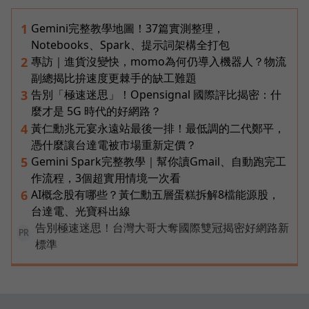
Gemini完整教學地圖！37篇實測整理，
1
Notebooks、Spark、提示詞架構全打包
專訪｜進貨沒變快，momo為何仍導入機器人？物流
2
副總揭比拚速度更棘手的缺工難題
告別「極速迷思」！Opensignal 國際評比揭密：什
3
麼才是 5G 時代的好網路？
黃仁勳兆元宴永遠站最後一排！最低調的二代鄭平，
4
憑什麼讓台達電被市場重新定價？
Gemini Spark完整教學｜幫你讀Gmail、自動跑完工
5
作流程，3個超實用情境一次看
AI概念股有哪些？黃仁勳五層蛋糕拆解8檔能源股，
6
台達電、光寶科出線
告別極速迷思！台灣大哥大奪國際雙冠揭密好網路新
PR
標準