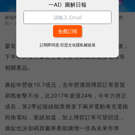
一AI》圖解日報
賭場的吃角子老虎機不少由台灣製造，廣錠跟事欣科都是供應商
圖／ Shutterstock
訂閱即同意
巨思文化隱私權政策
廖良彬預估，最快6~7月完成過戶，整理裝修後，
下半年將投入量產主要生產博弈及綠能換電站等
相關產品。
廣錠年營收10.7億元，去年營運因博弈訂單受貿
易戰衝擊不佳，比2017年衰退24%，今年力拼正
成長，第2季起隨綠能業務拿下兩岸電動車充電樁
與換電站，業績加溫，加上博弈訂單可望回流，
廣錠也決加碼買廠將產能擴增一倍為未來作準