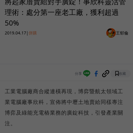
將起家厝賣給對手廣錠！事欣科靈活管
理術：處分第一座老工廠，獲利超過
50%
2019.04.17
|
併購
王郁倫
分享
收藏
工業電腦廠商合縱連橫再現，博弈暨航太領域工
業電腦廠事欣科，宣佈將中壢土地賣給同樣專注
博弈及綠能充電樁業務的廣錠科技，引發產業關
注。