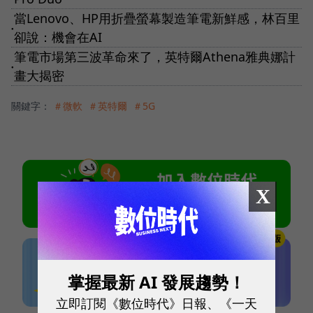
當Lenovo、HP用折疊螢幕製造筆電新鮮感，林百里
●
卻說：機會在AI
筆電市場第三波革命來了，英特爾Athena雅典娜計
●
畫大揭密
關鍵字：
＃微軟
＃英特爾
＃5G
X
掌握最新 AI 發展趨勢！
立即訂閱《數位時代》日報、《一天