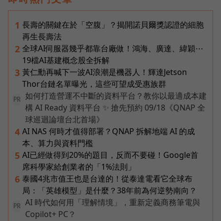
長壽的關鍵在於「空腹」？揭開諾貝爾獎認證的細胞
1
再生長壽法
全球AI伺服器幾乎都靠台廠做！鴻海、廣達、緯穎⋯
2
19檔AI基建概念股全拆解
黃仁勳再喊下一波AI浪潮是機器人！輝達Jetson
3
Thor台鏈名單曝光，這些可望成受惠族群
如何打造營運不中斷的資料平台？教你以最適成本建
PR
構 AI Ready 資料平台 ✨ 搶先預約 09/18《QNAP 全
球巡迴論壇台北首場》
AI NAS 何時才值得部署？QNAP 拆解地端 AI 的成
4
本、算力與資料門檻
AI已經做得到20%的題目，反而不要碰！Google首
5
席科學家給創業者的「1%法則」
泰國4兆市值王也是台達的！從泰達電看它全球布
6
局：「英雄模型」是什麼？38年前為何逆勢南向？
AI 時代如何用「理解情境」，重新定義商務筆電與
PR
Copilot+ PC？