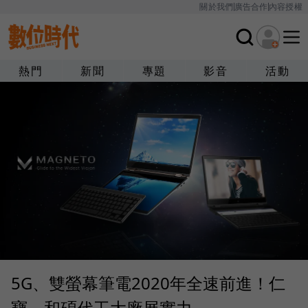
關於我們
廣告合作
內容授權
熱門
新聞
專題
影音
活動
5G、雙螢幕筆電2020年全速前進！仁
寶、和碩代工大廠展實力