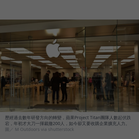
歷經過去數年研發方向的轉變，蘋果Project Titan團隊人數起伏跌
宕，年初才大刀一揮裁撤200人，如今卻又要收購企業擴充人力。
圖／ M Outdoors via shutterstock