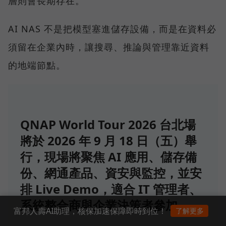
層則會長期存在。
AI NAS 不是把模型塞進儲存設備，而是在資料必
須留在企業內時，讓搜尋、推論與管理靠近資料
的地端節點。
QNAP World Tour 2026 台北場
將於 2026 年 9 月 18 日（五）舉
行，現場將聚焦 AI 應用、儲存備
份、網通產品、資安與監控，並安
排 Live Demo，適合 IT 管理者、
系統整合商與企業決策者參加。
富邦人壽AI助理，核保加速保障即時到位！
了解更多