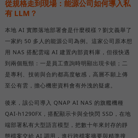
從規格走到現場：能源公司如何導入私
有 LLM？
本地 AI 實際落地部署會是什麼模樣？劉文義舉了
一家約 50 多人的能源公司為例。這家公司原本想
用 NAS 搭配雲端 AI 建置內部資料庫，但很快遇
到兩個瓶頸：一是員工查詢時明顯出現卡頓；二
是專利、技術與合約都高度敏感，高層不願上傳
至公有雲，擔心機密資料會有外洩的疑慮。
後來，該公司導入 QNAP AI NAS 的旗艦機種
QAI-h1290FX，搭配顯示卡與全快閃 SSD，在地
端部署私有大型語言模型，把數十年來封存的靜
態檔案交給 AI 調用，進行跨檔案摘要與精準搜