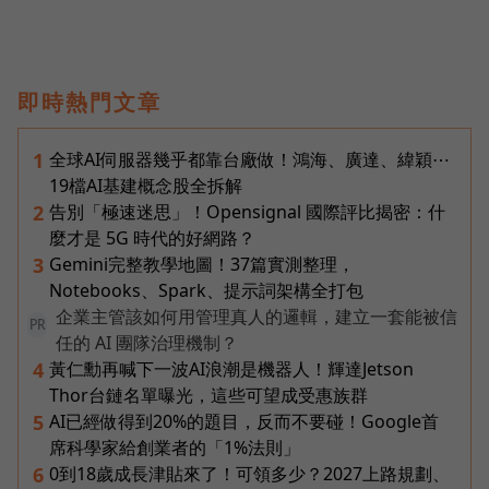
即時熱門文章
全球AI伺服器幾乎都靠台廠做！鴻海、廣達、緯穎⋯
1
19檔AI基建概念股全拆解
告別「極速迷思」！Opensignal 國際評比揭密：什
2
麼才是 5G 時代的好網路？
Gemini完整教學地圖！37篇實測整理，
3
Notebooks、Spark、提示詞架構全打包
企業主管該如何用管理真人的邏輯，建立一套能被信
PR
任的 AI 團隊治理機制？
黃仁勳再喊下一波AI浪潮是機器人！輝達Jetson
4
Thor台鏈名單曝光，這些可望成受惠族群
AI已經做得到20%的題目，反而不要碰！Google首
5
席科學家給創業者的「1%法則」
0到18歲成長津貼來了！可領多少？2027上路規劃、
6