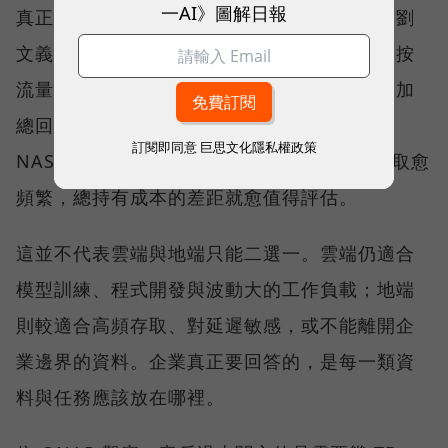
一AI》圖解日報
真正讓更多企業回頭計算的，則是長期成本。劉
文義指出，資料上傳雲端可能免費，下載卻會按
流量收費；當企業把一年、兩年、三年的費用加
總回推，可能會發現，購買一台同等容量的
訂閱即同意
巨思文化隱私權政策
NAS，還能使用 7-10 年。資料規模愈大、存取愈
頻繁，總持有成本的差距就愈值得評估。
這並不代表雲端與地端只能二選一。雲端仍適合
模型訓練、程式開發與波動大的工作負載；地端
則較適合高頻存取、對延遲敏感，或不能離開企
業邊界的資料。企業真正要回答的，是每一類資
料與任務應該放在哪裡。