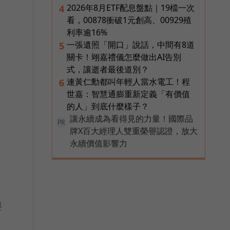
2026年8月ETF配息盤點｜19檔一次
4
看，00878衝破1元創高、00929殖
利率逾16%
一張遺照「開口」說話，中間有8道
5
關卡！翊嘉禮儀怎麼做出AI告別
式，讓逝者最後道別？
連黃仁勳都叫年輕人當水電工！程
6
世嘉：智慧通膨重新定義「有價值
的人」到底什麼樣子？
讓永續成為看得見的力量！國際品
PR
牌X百大經理人雙重榮譽認證，放大
永續價值影響力
要