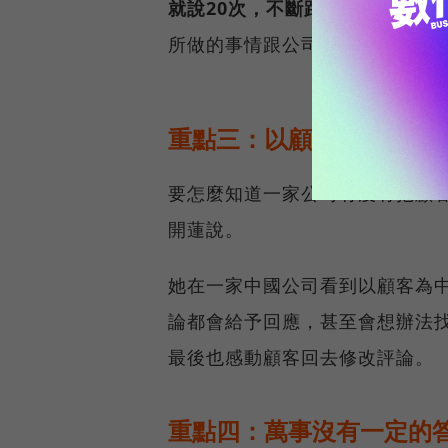
就說20次，不斷跟他們溝通。
」
所做的事情跟公司目標有關聯性
重點三：以顧客為中心
要怎麼知道一家公司有沒有把顧
開蓮說。
她在一家中國公司看到以顧客為中
論都會給予回應，甚至會想辦法
最後也感動顧客回去修改評論。
重點四：萬事沒有一定的