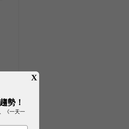
X
展趨勢！
、《一天一
，