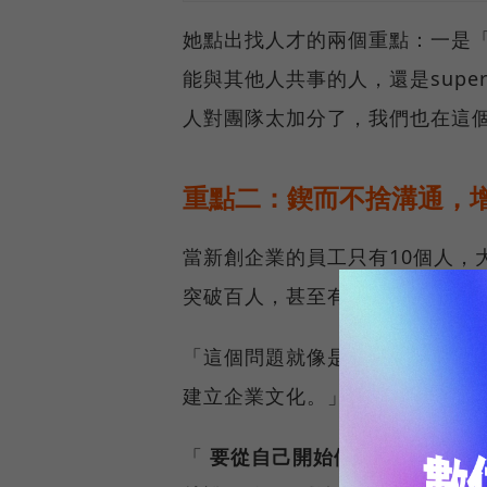
她點出找人才的兩個重點：一是
能與其他人共事的人，還是supe
人對團隊太加分了，我們也在這
重點二：鍥而不捨溝通，
當新創企業的員工只有10個人，
突破百人，甚至有跨國海外員工
「這個問題就像是要怎麼讓腦可
建立企業文化。」企業文化就像
「
要從自己開始做起，不要認為