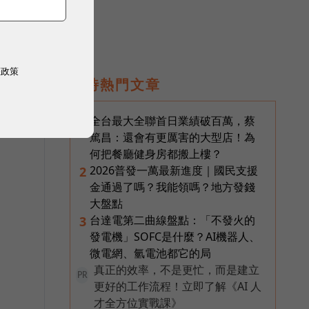
他
權政策
即時熱門文章
全台最大全聯首日業績破百萬，蔡
1
篤昌：還會有更厲害的大型店！為
何把餐廳健身房都搬上樓？
2026普發一萬最新進度｜國民支援
2
金通過了嗎？我能領嗎？地方發錢
大盤點
台達電第二曲線盤點：「不發火的
3
發電機」SOFC是什麼？AI機器人、
微電網、氫電池都它的局
真正的效率，不是更忙，而是建立
PR
更好的工作流程！立即了解《AI 人
才全方位實戰課》