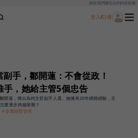
關於我們
廣告合作
內容授權
登入
/
註冊
當副手，鄒開蓮：不會從政！
魂推手，她給主管5個忠告
的鄒開蓮，傳出為柯文哲副手人選。她擁有20年網路經驗，主
她怎麼逐步跨越困難？
＃企業經營管理