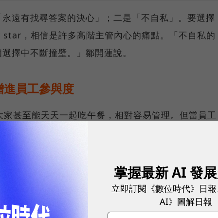
「永遠有找尋答案的決心」；二是「不自私」。要選擇
r star，相信是許多高階主管內心的痛點。「不自私的
個選擇中不斷撞壁。」鄒開蓮說。
增進員工參與度
大家甚至能天天一起吃午餐，相對容易管理。但當員工
，要怎麼確保執行能夠徹底？
以跟末梢神經同步。」鄒開蓮說，「要靠溝通跟透明度
掌握最新 AI 發
公司內的一種隱形準則，告訴所有人該怎麼做。
立即訂閱《數位時代》日報
AI》圖解日報
員工跟你一樣有熱情，他就是來上班的，你要說20次