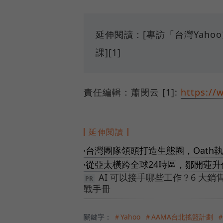
延伸閱讀：[專訪「台灣Yah
課][1]
責任編輯：蕭閔云 [1]:
https://
延伸閱讀
台灣團隊領頭打造生態圈，Oath
●
從亞太橫跨全球24時區，鄒開蓮升
●
AI 可以接手哪些工作？6 大銷
戰手冊
關鍵字：
＃Yahoo
＃AAMA台北搖籃計劃