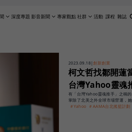
聞
深度專題
影音新聞
專家觀點
社群
活動
課程
雜誌
2023.09.18
|
創新創業
柯文哲找鄒開蓮
台灣Yahoo靈
有「台灣Yahoo靈魂推手」之稱
掌除了北美之外全球市場營運，
＃Yahoo
＃AAMA台北搖籃計劃