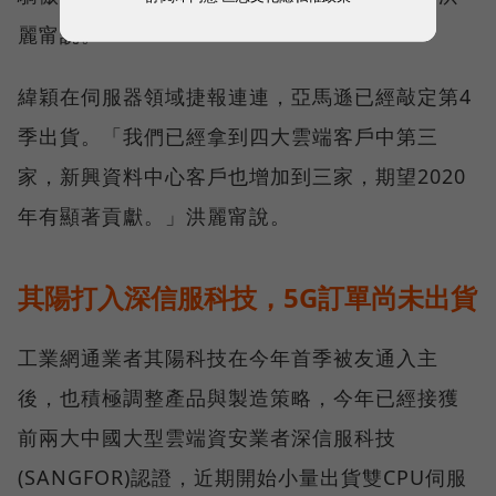
麗甯說。
緯穎在伺服器領域捷報連連，亞馬遜已經敲定第4
季出貨。「我們已經拿到四大雲端客戶中第三
家，新興資料中心客戶也增加到三家，期望2020
年有顯著貢獻。」洪麗甯說。
其陽打入深信服科技，5G訂單尚未出貨
工業網通業者其陽科技在今年首季被友通入主
後，也積極調整產品與製造策略，今年已經接獲
前兩大中國大型雲端資安業者深信服科技
(SANGFOR)認證，近期開始小量出貨雙CPU伺服