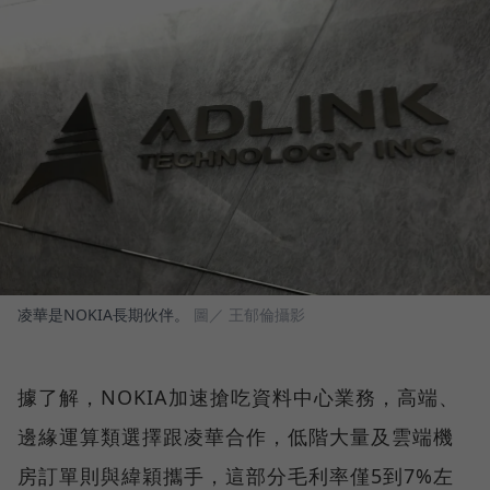
凌華是NOKIA長期伙伴。
圖／ 王郁倫攝影
據了解，NOKIA加速搶吃資料中心業務，高端、
邊緣運算類選擇跟凌華合作，低階大量及雲端機
房訂單則與緯穎攜手，這部分毛利率僅5到7%左