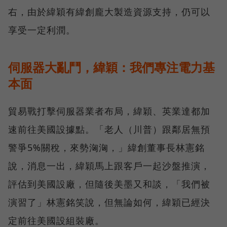
右，由於緯穎有緯創龐大製造資源支持，仍可以
享受一定利潤。
伺服器大亂鬥，緯穎：我們專注電力基
本面
貿易戰打擊伺服器業者布局，緯穎、英業達都加
速前往美國設據點。「老人（川普）跟鄰居無預
警爭5%關稅，來勢洶洶，」緯創董事長林憲銘
說，消息一出，緯穎馬上跟客戶一起沙盤推演，
評估到美國設廠，但隨後美墨又和談，「我們被
演習了」林憲銘笑說，但無論如何，緯穎已經決
定前往美國設組裝廠。