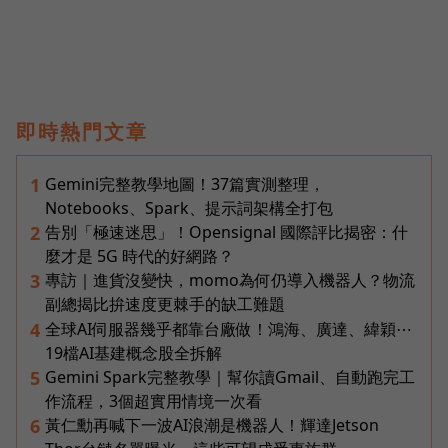
即時熱門文章
Gemini完整教學地圖！37篇實測整理，
1
Notebooks、Spark、提示詞架構全打包
告別「極速迷思」！Opensignal 國際評比揭密：什
2
麼才是 5G 時代的好網路？
專訪｜進貨沒變快，momo為何仍導入機器人？物流
3
副總揭比拚速度更棘手的缺工難題
全球AI伺服器幾乎都靠台廠做！鴻海、廣達、緯穎⋯
4
19檔AI基建概念股全拆解
Gemini Spark完整教學｜幫你讀Gmail、自動跑完工
5
作流程，3個超實用情境一次看
黃仁勳再喊下一波AI浪潮是機器人！輝達Jetson
6