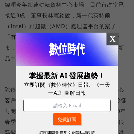
緯穎今年加速耕耘資料中心市場，目前市占率已
接近3成，董事長林憲銘說，新一代英特爾
（Intel）跟超微（AMD）處理器平台的案子，
「有期望的都贏得了，」預計2020年下半將上
X
市，目前研發辦公室人聲鼎沸，全力積極開發新
品中。
掌握最新 AI 發展趨勢！
立即訂閱《數位時代》日報、《一天
除傳統伺服器跟儲存裝置，緯穎也看好資料中心
一AI》圖解日報
客戶對電力的要求，與3M合作的兩相浸沒式冷卻
封閉系統，可以容納一百個伺服器，預計2020年
春季將會在大客戶端進行概念性驗證，「我們很
驕傲，實驗室的方案可以走到客戶機房去！」洪
訂閱即同意
巨思文化隱私權政策