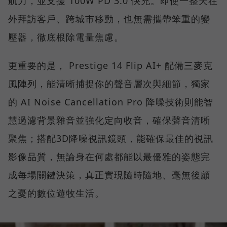
航力，並支援 100W PD 3.0 快充。即使一整天在
外拜訪客戶、跨城市移動，也無需攜帶笨重的變
壓器，徹底根除電量焦慮。
更重要的是， Prestige 14 Flip AI+ 配備三麥克
風陣列，能清晰捕捉你的聲音層次與細節，獨家
的 AI Noise Cancellation Pro 降噪技術則能智
慧過濾背景雜音並強化定向收音，確保聲音清晰
聚焦；搭配3D降噪視訊鏡頭，能確保最佳的視訊
影像品質，無論身在何處都能以最優雅的姿態完
成每場關鍵決策，真正實現隨時隨地、毫無後顧
之憂的數位遊牧生活。