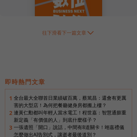
往下滑看下一篇文章
即時熱門文章
全台最大全聯首日業績破百萬，蔡篤昌：還會有更厲
1
害的大型店！為何把餐廳健身房都搬上樓？
連黃仁勳都叫年輕人當水電工！程世嘉：智慧通膨重
2
新定義「有價值的人」到底什麼樣子？
一張遺照「開口」說話，中間有8道關卡！翊嘉禮儀
3
怎麼做出AI告別式，讓逝者最後道別？