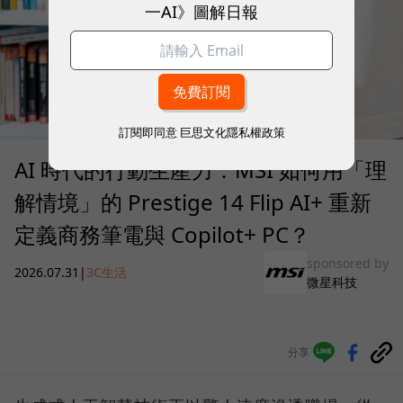
一AI》圖解日報
訂閱即同意
巨思文化隱私權政策
AI 時代的行動生產力：MSI 如何用「理
解情境」的 Prestige 14 Flip AI+ 重新
定義商務筆電與 Copilot+ PC？
sponsored by
2026.07.31
|
3C生活
微星科技
分享