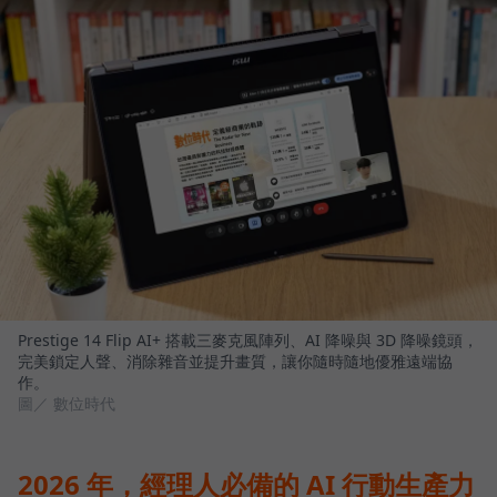
Prestige 14 Flip AI+ 搭載三麥克風陣列、AI 降噪與 3D 降噪鏡頭，
完美鎖定人聲、消除雜音並提升畫質，讓你隨時隨地優雅遠端協
作。
圖／ 數位時代
2026 年，經理人必備的 AI 行動生產力