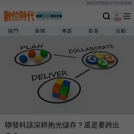
關於我們
廣告合作
內容授權
熱門
新聞
專題
影音
活動
聯發科該深耕抱光儲存？還是要跨出